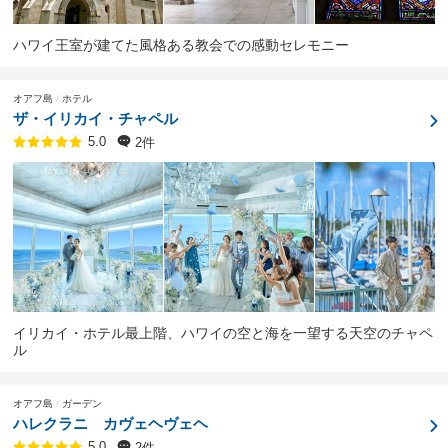
ハワイ王室が建てた風格ある教会での感動セレモニー
オアフ島
ホテル
ザ・イリカイ・チャペル
2件
5.0
イリカイ・ホテル最上階、ハワイの空と海を一望する天空のチャペ
ル
オアフ島
ガーデン
ハレクラニ カヴェヘヴェヘ
2件
5.0