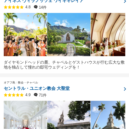
アイネス ヴィラノッツェ ワイキキレイア
14件
4.8
ダイヤモンドヘッドの麓、チャペルとゲストハウスが佇む広大な敷
地を独占して憧れの邸宅ウェディングを！
オアフ島
教会・チャペル
セントラル・ユニオン教会 大聖堂
71件
4.9