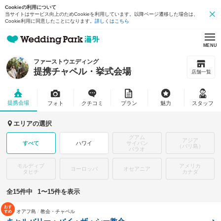
Cookieの利用について
当サイトはサービス向上のためCookieを利用しています。以降ページ遷移した場合は、
Cookie利用に同意したことになります。
詳しくはこちら
MENU
ファーストウエディング
提携チャペル・挙式会場
店舗一覧
提携会場
フォト
クチコミ
プラン
魅力
スタッフ
エリアの選択
グアム
アジア
すべて
ハワイ
サイパン
（バリ島）
パラオ
モルディブ
アメリカ
ヨーロッパ
オセアニア
タヒチ
カナダ
全15件中
1〜15件を表示
オアフ島
教会・チャペル