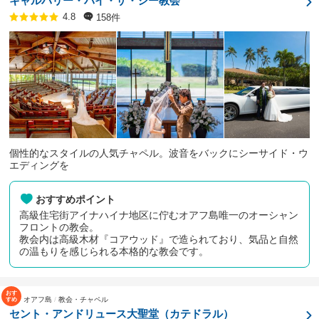
キャルバリー・バイ・ザ・シー教会
158件
4.8
個性的なスタイルの人気チャペル。波音をバックにシーサイド・ウ
エディングを
おすすめポイント
高級住宅街アイナハイナ地区に佇むオアフ島唯一のオーシャン
フロントの教会。
教会内は高級木材『コアウッド』で造られており、気品と自然
の温もりを感じられる本格的な教会です。
オアフ島
教会・チャペル
セント・アンドリュース大聖堂（カテドラル）