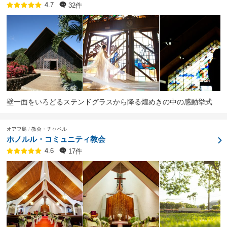
32件
4.7
壁一面をいろどるステンドグラスから降る煌めきの中の感動挙式
オアフ島
教会・チャペル
ホノルル・コミュニティ教会
17件
4.6