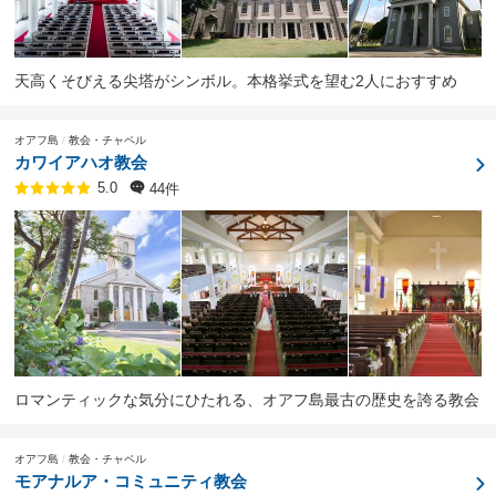
天高くそびえる尖塔がシンボル。本格挙式を望む2人におすすめ
オアフ島
教会・チャペル
カワイアハオ教会
44件
5.0
ロマンティックな気分にひたれる、オアフ島最古の歴史を誇る教会
オアフ島
教会・チャペル
モアナルア・コミュニティ教会