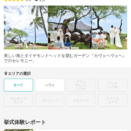
美しい海とダイヤモンドヘッドを望むガーデン『カヴェヘヴェヘ』
でのセレモニー。
エリアの選択
グアム
アジア
すべて
ハワイ
サイパン
（バリ島）
パラオ
モルディブ
アメリカ
ヨーロッパ
オセアニア
タヒチ
カナダ
挙式体験レポート