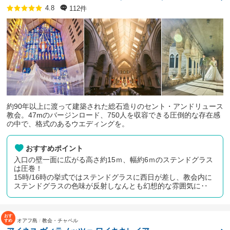
112件
4.8
約90年以上に渡って建築された総石造りのセント・アンドリュース
教会。47mのバージンロード、750人を収容できる圧倒的な存在感
の中で、格式のあるウエディングを。
おすすめポイント
入口の壁一面に広がる高さ約15ｍ、幅約6ｍのステンドグラス
は圧巻！
15時/16時の挙式ではステンドグラスに西日が差し、教会内に
ステンドグラスの色味が反射しなんとも幻想的な雰囲気に‥
オアフ島
教会・チャペル