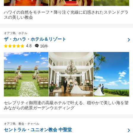
ハワイの自然をモチーフ＊降り注ぐ光線に幻惑されたステンドグラ
スの美しい教会
オアフ島
ホテル
ザ・カハラ・ホテル＆リゾート
16件
4.8
セレブリティ御用達の高級ホテルで叶える、穏やかで美しい海を望
みながらの絶景ガーデンウエディング
オアフ島
教会・チャペル
セントラル・ユニオン教会 中聖堂