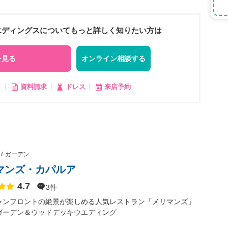
 リアルウエディングスについてもっと詳しく知りたい方は
を見る
オンライン相談する
ト
資料請求
ドレス
来店予約
ガーデン
マンズ・カパルア
4.7
点数
3件
ャンフロントの絶景が楽しめる人気レストラン「メリマンズ」
ガーデン＆ウッドデッキウエディング