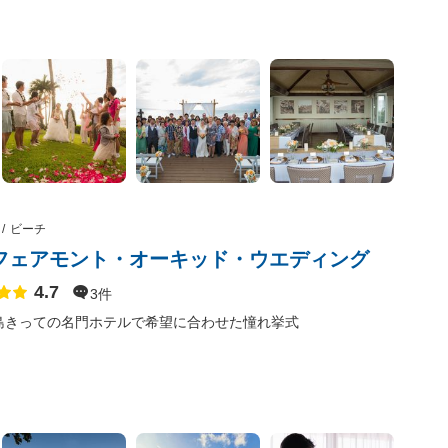
ビーチ
フェアモント・オーキッド・ウエディング
4.7
点数
3件
島きっての名門ホテルで希望に合わせた憧れ挙式