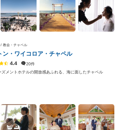
教会・チャペル
トン・ワイコロア・チャペル
4.4
点数
20件
ーズメントホテルの開放感あふれる、海に面したチャペル