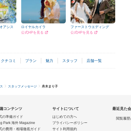
＆オアシス
ロイヤルカイラ
ファーストウエディング
公式HPを見る
公式HPを見る
クチコミ
プラン
魅力
スタッフ
店舗一覧
グス
スタッフメッセージ
舟木まり子
備コンテンツ
サイトについて
最近見た
式の準備ガイド
はじめての方へ
閲覧履歴
g Park 海外 Magazine
プライバシーポリシー
式の費用・相場徹底ガイド
サイト利用規約