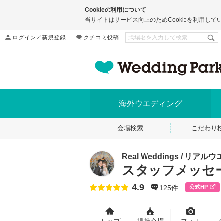
Cookieの利用について
当サイトはサービス向上のためCookieを利用して
ログイン／新規登録
クチコミ投稿
海外ウエディング
会場検索
こだわり
Real Weddings / リア
スタッフメッセ
4.9
点数
公式HP
125件
トップ
提携会場
フォト