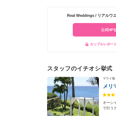
Real Weddings /
公式HP
カップルレポー
スタッフのイチオシ挙式
マウイ島
メリ
オーシ
で行う