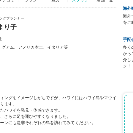
海外
海外
ングプランナー
をご
まり子
験
手配
、グアム、アメリカ本土、イタリア等
多く
から
介し
ク！
ィングをイメージしがちですが、ハワイにはハワイ島やマウイ
ります。
たハワイを発見・体感できます。
、さらに足を運びやすくなりました。
ーンにも是非それぞれの島を訪れてみてください。