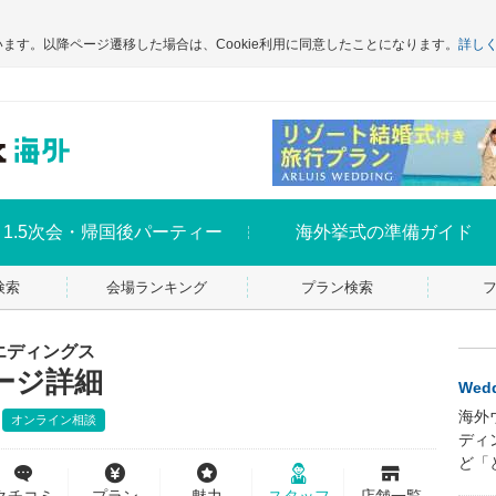
います。以降ページ遷移した場合は、Cookie利用に同意したことになります。
詳し
1.5次会・帰国後パーティー
海外挙式の準備ガイド
検索
会場ランキング
プラン検索
ルウエディングス
ージ詳細
Wedd
海外
オンライン相談
ディ
ど「
クチコミ
プラン
魅力
スタッフ
店舗一覧