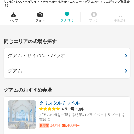
サンビトレス・ベイサイド・チャペル～ホテル・ニッコー・グアム内～（ウエディング取扱終
了）
クチコミ
トップ
フォト
プラン
手配会社
同じエリアの式場を探す
グアム・サイパン・パラオ
グアム
グアムのおすすめ会場
クリスタルチャペル
43件
4.9
グアムの海を一望する絶景のプライベートリゾートを
舞台に
98,400
最安値
2名料金
円〜