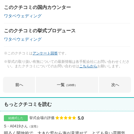
このクチコミの国内カウンター
ワタベウェディング
このクチコミの挙式プロデュース
ワタベウェディング
※このクチコミは
アンケート回答
です。
※挙式の取り扱い有無についての最新情報は各手配会社にお問い合わせくださ
い。またクチコミについてのお問い合わせは
こちらから
お願いします。
前へ
一覧
次へ
（149件）
もっとクチコミを読む
5.0
点数
挙式会場の評価
結婚式した
S・A0419さん
女性
明るく開放的で、大きな窓から海が見渡せて、とても良い雰囲気