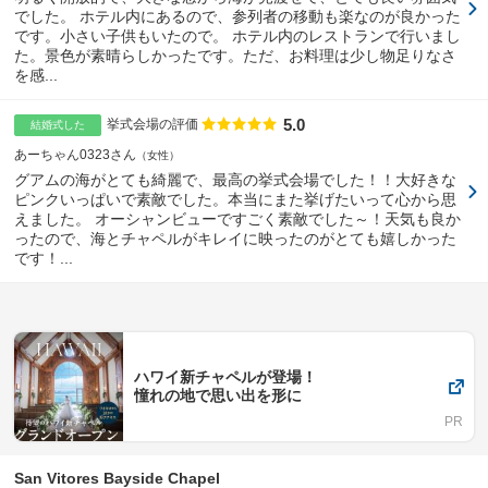
でした。 ホテル内にあるので、参列者の移動も楽なのが良かった
です。小さい子供もいたので。 ホテル内のレストランで行いまし
た。景色が素晴らしかったです。ただ、お料理は少し物足りなさ
を感...
5.0
点数
挙式会場の評価
結婚式した
あーちゃん0323さん
女性
グアムの海がとても綺麗で、最高の挙式会場でした！！大好きな
ピンクいっぱいで素敵でした。本当にまた挙げたいって心から思
えました。 オーシャンビューですごく素敵でした～！天気も良か
ったので、海とチャペルがキレイに映ったのがとても嬉しかった
です！...
ハワイ新チャペルが登場！
憧れの地で思い出を形に
San Vitores Bayside Chapel