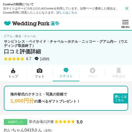
Cookieの利用について
当サイトはサービス向上のためCookieを利用しています。以降ページ遷移した場合は、
Cookie利用に同意したことになります。
詳しくはこちら
MENU
グアム
教会・チャペル
サンビトレス・ベイサイド・チャペル～ホテル・ニッコー・グアム内～（ウエ
ディング取扱終了）
口コミ評価詳細
149件
4.7
クチコミ
トップ
フォト
プラン
手配会社
海外挙式のクチコミ・写真の投稿で
詳しくは
1,000円分
こちら
の
選べるギフトプレゼント！
5.0
点数
挙式会場の評価
結婚式した
れいちゃん0419さん
女性