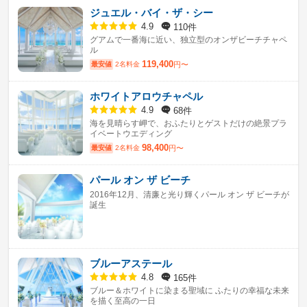
ジュエル・バイ・ザ・シー
110件
4.9
グアムで一番海に近い、独立型のオンザビーチチャペ
ル
119,400
最安値
2名料金
円〜
ホワイトアロウチャペル
68件
4.9
海を見晴らす岬で、おふたりとゲストだけの絶景プラ
イベートウエディング
98,400
最安値
2名料金
円〜
パール オン ザ ビーチ
2016年12月、清廉と光り輝くパール オン ザ ビーチが
誕生
ブルーアステール
165件
4.8
ブルー＆ホワイトに染まる聖域に ふたりの幸福な未来
を描く至高の一日