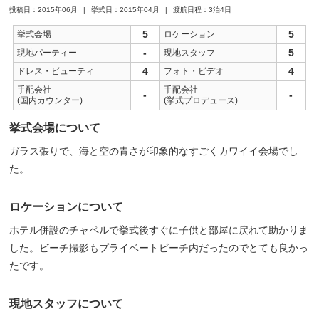
投稿日：2015年06月
挙式日：2015年04月
渡航日程：3泊4日
5
5
挙式会場
ロケーション
-
5
現地パーティー
現地スタッフ
4
4
ドレス・ビューティ
フォト・ビデオ
手配会社
手配会社
-
-
(国内カウンター)
(挙式プロデュース)
挙式会場について
ガラス張りで、海と空の青さが印象的なすごくカワイイ会場でし
た。
ロケーションについて
ホテル併設のチャペルで挙式後すぐに子供と部屋に戻れて助かりま
した。ビーチ撮影もプライベートビーチ内だったのでとても良かっ
たです。
現地スタッフについて