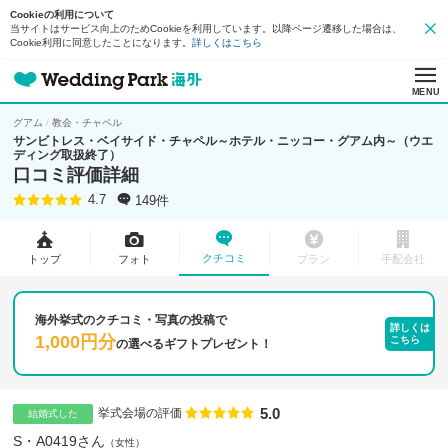
Cookieの利用について
当サイトはサービス向上のためCookieを利用しています。以降ページ遷移した場合は、
Cookie利用に同意したことになります。
詳しくはこちら
MENU
グアム
教会・チャペル
サンビトレス・ベイサイド・チャペル～ホテル・ニッコー・グアム内～（ウエ
ディング取扱終了）
口コミ評価詳細
149件
4.7
クチコミ
トップ
フォト
プラン
手配会社
海外挙式のクチコミ・写真の投稿で
詳しくは
1,000円分
こちら
の
選べるギフトプレゼント！
5.0
点数
挙式会場の評価
結婚式した
S・A0419さん
女性