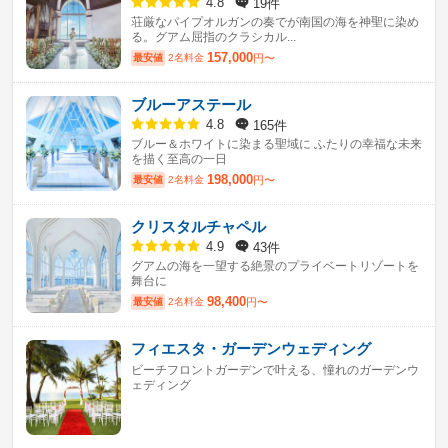
19件
4.8
荘厳なパイプオルガンの奏でが南国の海を神聖に染め
る。グアム屈指のクラシカル...
157,000
最安値
2名料金
円〜
ブルーアステール
165件
4.8
ブルー＆ホワイトに染まる聖域に ふたりの幸福な未来
を描く至高の一日
198,000
最安値
2名料金
円〜
クリスタルチャペル
43件
4.9
グアムの海を一望する絶景のプライベートリゾートを
舞台に
98,400
最安値
2名料金
円〜
フィエスタ・ガーデンウェディング
ビーチフロントガーデンで叶える、憧れのガーデンウ
ェディング