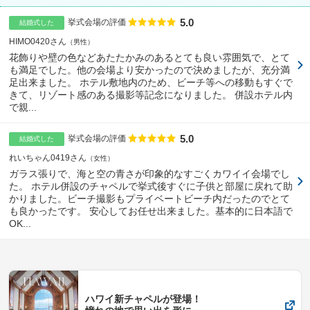
5.0
点数
挙式会場の評価
結婚式した
HIMO0420さん
男性
花飾りや壁の色などあたたかみのあるとても良い雰囲気で、とて
も満足でした。他の会場より安かったので決めましたが、充分満
足出来ました。 ホテル敷地内のため、ビーチ等への移動もすぐで
きて、リゾート感のある撮影等記念になりました。 併設ホテル内
で親...
5.0
点数
挙式会場の評価
結婚式した
れいちゃん0419さん
女性
ガラス張りで、海と空の青さが印象的なすごくカワイイ会場でし
た。 ホテル併設のチャペルで挙式後すぐに子供と部屋に戻れて助
かりました。ビーチ撮影もプライベートビーチ内だったのでとて
も良かったです。 安心してお任せ出来ました。基本的に日本語で
OK...
ハワイ新チャペルが登場！