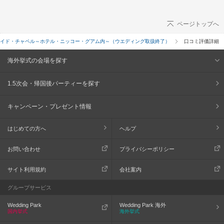
ページトップへ
イド・チャペル～ホテル・ニッコー・グアム内～（ウエディング取扱終了）
口コミ評価詳細
海外挙式の会場を探す
1.5次会・帰国後パーティーを探す
キャンペーン・プレゼント情報
はじめての方へ
ヘルプ
お問い合わせ
プライバシーポリシー
サイト利用規約
会社案内
グループサービス
Wedding Park
Wedding Park 海外
国内挙式
海外挙式