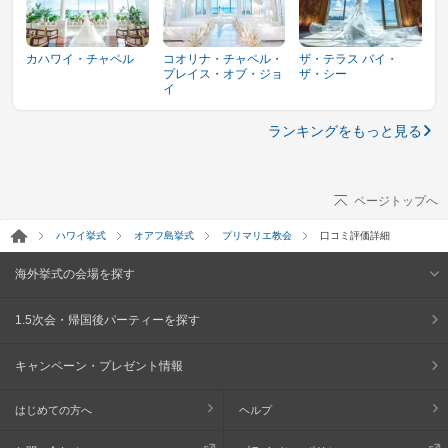
カハワイ・チャペル
コオリナ・チャペル・
ザ・テラス バイ・
プレイス・オブ・ジョ
ザ・シー
イ
ランキングをもっと見る
ページトップへ
ハワイ挙式
オアフ島挙式
プリマリエ教会
口コミ評価詳細
海外挙式の会場を探す
1.5次会・帰国後パーティーを探す
キャンペーン・プレゼント情報
はじめての方へ
ヘルプ