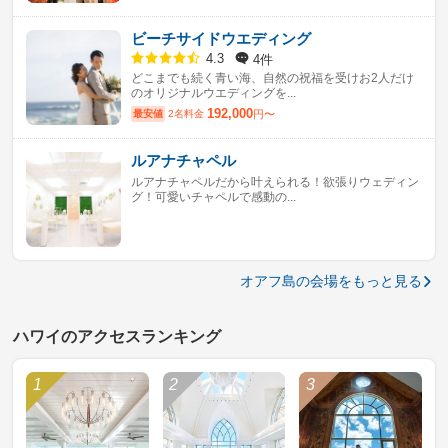
ビーチサイドウエディング
4件
4.3
どこまでも続く青い海、自然の祝福を受けお2人だけ
のオリジナルウエディングを...
192,000
最安値
2名料金
円〜
ルアナチャペル
ルアナチャペルだから叶えられる！欲張りウェディン
グ！可愛いチャペルで感動の...
オアフ島の会場をもっと見る
ハワイのアクセスランキング