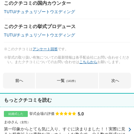
このクチコミの国内カウンター
TUTU/チュチュリゾートウエディング
このクチコミの挙式プロデュース
TUTU/チュチュリゾートウエディング
※このクチコミは
アンケート回答
です。
※挙式の取り扱い有無についての最新情報は各手配会社にお問い合わせくださ
い。またクチコミについてのお問い合わせは
こちらから
お願いします。
前へ
一覧
次へ
（141件）
もっとクチコミを読む
5.0
点数
挙式会場の評価
結婚式した
まゆさん
女性
第一印象からとても気に入り、すぐに決まりました！！実際に見