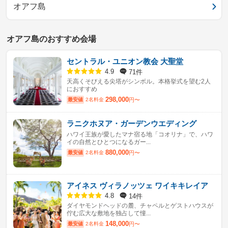
オアフ島
オアフ島のおすすめ会場
セントラル・ユニオン教会 大聖堂
71件
4.9
天高くそびえる尖塔がシンボル。本格挙式を望む2人
におすすめ
298,000
最安値
2名料金
円〜
ラニクホヌア・ガーデンウエディング
ハワイ王族が愛したマナ宿る地「コオリナ」で、ハワ
イの自然とひとつになるガー...
880,000
最安値
2名料金
円〜
アイネス ヴィラノッツェ ワイキキレイア
14件
4.8
ダイヤモンドヘッドの麓、チャペルとゲストハウスが
佇む広大な敷地を独占して憧...
148,000
最安値
2名料金
円〜