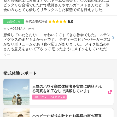
ると想像以上に素敵なアッホトームな教会で、少人数の挙式には
ピッタリな会場でした(^^) 牧師さんやオルガニストさんなど、教
会の方もとても優しくリラックスした状態で式を行えました。 ...
5.0
点数
挙式会場の評価
結婚式した
モッチ0524さん
男性
想像していたとおりに、かわいくてすてきな教会でした。 ステン
ドグラスのまどもよかったです。 テディーズビガーバーガーズは
かなりボリュームがあり食べ応えがありました。 メイク担当のK
さんも意見をきいて下さって 思ったようにメイクをしていただ
け...
挙式体験レポート
人気のハワイ挙式体験者を実際に納品され
る写真を加工なしで掲載しています
HIS アバンティ＆オアシス
ハッピーな挙式を叶えたお客様の声や写真​