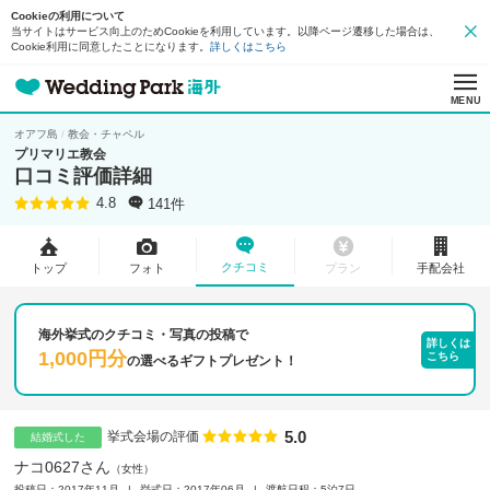
Cookieの利用について
当サイトはサービス向上のためCookieを利用しています。以降ページ遷移した場合は、
Cookie利用に同意したことになります。
詳しくはこちら
MENU
オアフ島
教会・チャペル
プリマリエ教会
口コミ評価詳細
141件
4.8
クチコミ
トップ
フォト
プラン
手配会社
海外挙式のクチコミ・写真の投稿で
詳しくは
1,000円分
こちら
の
選べるギフトプレゼント！
5.0
点数
挙式会場の評価
結婚式した
ナコ0627さん
女性
投稿日：2017年11月
挙式日：2017年06月
渡航日程：5泊7日