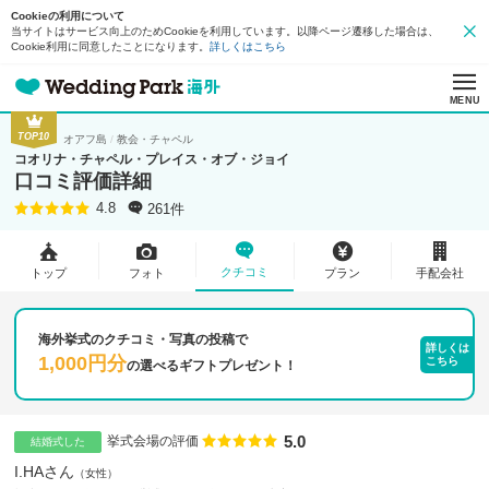
Cookieの利用について
当サイトはサービス向上のためCookieを利用しています。以降ページ遷移した場合は、
Cookie利用に同意したことになります。
詳しくはこちら
MENU
TOP10
オアフ島
教会・チャペル
コオリナ・チャペル・プレイス・オブ・ジョイ
口コミ評価詳細
261件
4.8
クチコミ
トップ
フォト
プラン
手配会社
海外挙式のクチコミ・写真の投稿で
詳しくは
1,000円分
こちら
の
選べるギフトプレゼント！
5.0
点数
挙式会場の評価
結婚式した
I.HAさん
女性