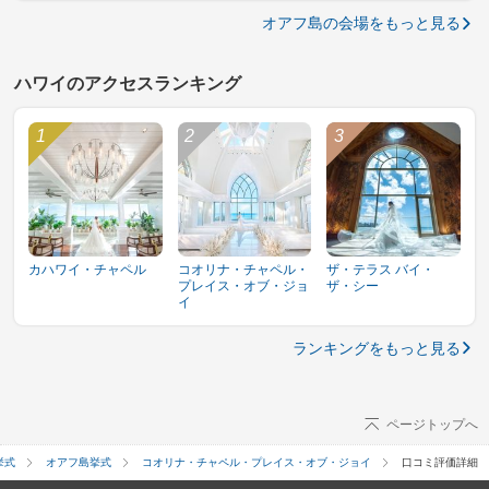
オアフ島の会場をもっと見る
ハワイのアクセスランキング
カハワイ・チャペル
コオリナ・チャペル・
ザ・テラス バイ・
プレイス・オブ・ジョ
ザ・シー
イ
ランキングをもっと見る
ページトップへ
挙式
オアフ島挙式
コオリナ・チャペル・プレイス・オブ・ジョイ
口コミ評価詳細