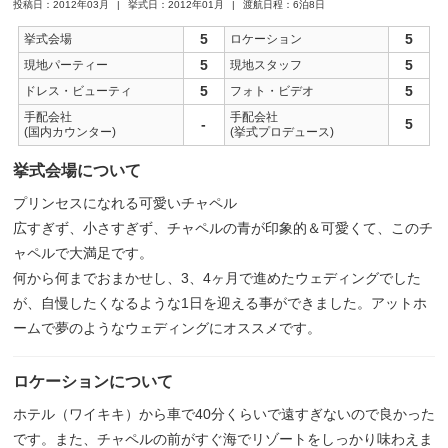
投稿日：2012年03月
挙式日：2012年01月
渡航日程：6泊8日
5
5
挙式会場
ロケーション
5
5
現地パーティー
現地スタッフ
5
5
ドレス・ビューティ
フォト・ビデオ
手配会社
手配会社
-
5
(国内カウンター)
(挙式プロデュース)
挙式会場について
プリンセスになれる可愛いチャペル
広すぎず、小さすぎず、チャペルの青が印象的＆可愛くて、このチ
ャペルで大満足です。
何から何までおまかせし、3、4ヶ月で進めたウェディングでした
が、自慢したくなるような1日を迎える事ができました。アットホ
ームで夢のようなウェディングにオススメです。
ロケーションについて
ホテル（ワイキキ）から車で40分くらいで遠すぎないので良かった
です。また、チャペルの前がすぐ海でリゾートをしっかり味わえま