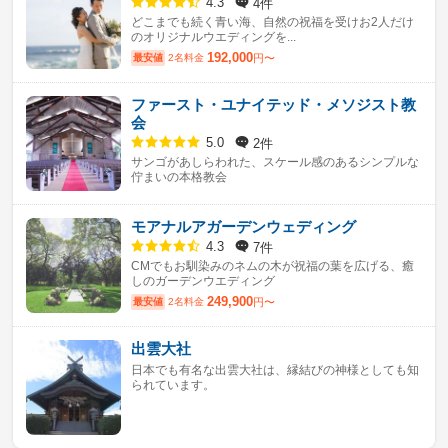
4件
4.3
どこまでも続く青い海、自然の祝福を受けお2人だけ
のオリジナルウエディングを...
192,000
最安値
2名料金
円〜
ファースト・ユナイテッド・メソジスト教
会
2件
5.0
サンゴがあしらわれた、スケール感のあるシンプルな
佇まいの本格教会
モアナルアガーデンウェディング
7件
4.3
CMでもお馴染みのネムの木が祝福の葉を広げる、癒
しのガーデンウエディング
249,900
最安値
2名料金
円〜
出雲大社
日本でも有名な出雲大社は、縁結びの神様としても知
られています。