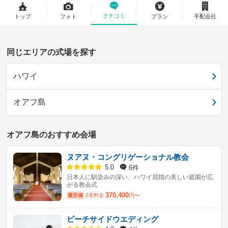
クチコミ
トップ
フォト
プラン
手配会社
同じエリアの式場を探す
ハワイ
オアフ島
オアフ島のおすすめ会場
ヌアヌ・コングリゲーショナル教会
6件
5.0
日本人に馴染みの深い、ハワイ屈指の美しい庭園が広
がる教会式
370,400
最安値
2名料金
円〜
ビーチサイドウエディング