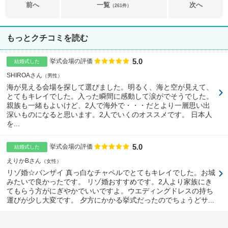
前へ
一覧
次へ
（261件）
もっとクチコミを読む
5.0
点数
挙式会場の評価
結婚式した
SHIROAさん
男性
海が見える会場を探して選びました。明るく、海と空が見えて、
とてもキレイでした。入った瞬間に感動して涙がでそうでした。
親族も一緒もよいけど、2人で海外で・・・だとより一層思い出
深いものになると思います。2人でいくのオススメです。 日本人
を...
5.0
点数
挙式会場の評価
結婚式した
えりかBさん
女性
リゾ婚☆バンザイ 真っ白なチャペルでとてもキレイでした。お城
みたいで良かったです。 リゾ婚おすすめです。2人より家族にき
てもらう方がにぎやかでいいですよ。ウエディングドレスの持ち
運びが少し大変です。 夕方にかかる挙式だったのでちょうどサ...