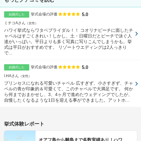
5.0
点数
挙式会場の評価
結婚式した
ミチコAさん
女性
ハワイ挙式ならワタベブライダル！！ コオリナビーチに面したチ
ャペルはすごくきれい！しかし、土・日曜日だとビーチで泳ぐ人
達がいっぱい。平日よりも多く写真に写りこんでしまうかも。挙
式は平日がおすすめです。 リゾートウエディングは2人っきり
で...
5.0
点数
挙式会場の評価
結婚式した
I.HAさん
女性
プリンセスになれる可愛いチャペル 広すぎず、小さすぎず、チャ
ペルの青が印象的＆可愛くて、このチャペルで大満足です。 何か
ら何までおまかせし、3、4ヶ月で進めたウェディングでしたが、
自慢したくなるような1日を迎える事ができました。アットホ...
挙式体験レポート
オアフ島から離島まで多数実績あり！ハワ