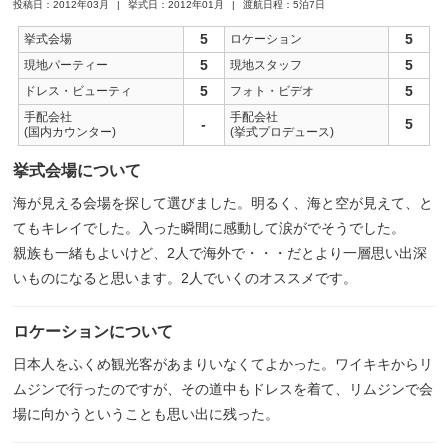
投稿日：2012年03月
挙式日：2012年01月
渡航日程：5泊7日
5
5
挙式会場
ロケーション
5
5
現地パーティー
現地スタッフ
5
5
ドレス・ビューティ
フォト・ビデオ
手配会社
手配会社
-
5
(国内カウンター)
(挙式プロデュース)
挙式会場について
海が見える会場を探して選びました。明るく、海と空が見えて、と
てもキレイでした。入った瞬間に感動して涙がでそうでした。
親族も一緒もよいけど、2人で海外で・・・だとより一層思い出深
いものになると思います。2人でいくのオススメです。
ロケーションについて
日本人をふくめ観光客があまりいなくてよかった。ワイキキからリ
ムジンで行ったのですが、その道中もドレスを着て、リムジンで会
場に向かうということも思い出に残った。