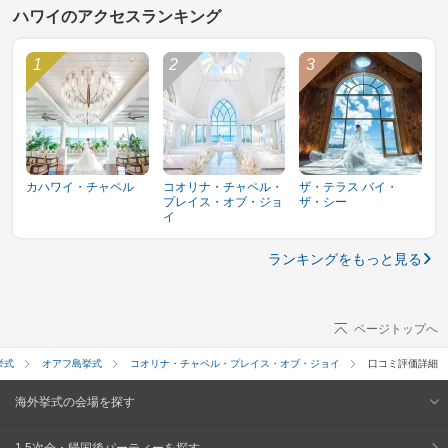
ハワイのアクセスランキング
カハワイ・チャペル
コオリナ・チャペル・
ザ・テラス バイ・
プレイス・オブ・ジョ
ザ・シー
イ
ランキングをもっと見る
ページトップへ
挙式
オアフ島挙式
コオリナ・チャペル・プレイス・オブ・ジョイ
口コミ評価詳細
海外挙式の会場を探す
1.5次会・帰国後パーティーを探す