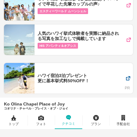
イで卒花した先輩カップルの声♪
エスティーワールド ムーンシェル
人気のハワイ挙式体験者を実際に納品され
る写真を加工なしで掲載しています
HIS アバンティ＆オアシス
ハワイ宿泊3泊プレゼント
更に基本挙式料50%OFF！
Ko Olina Chapel Place of Joy
コオリナ・チャペル・プレイス・オブ・ジョイ
クチコミ
トップ
フォト
プラン
手配会社