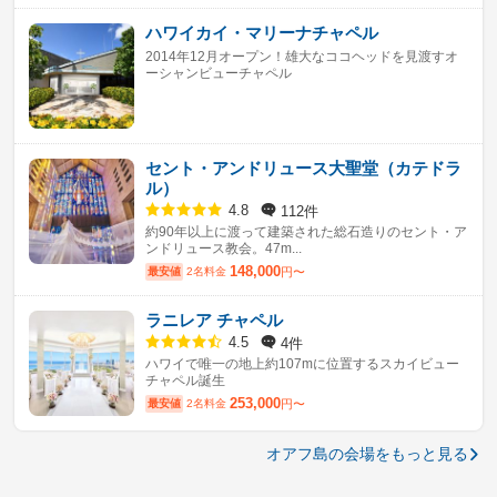
ハワイカイ・マリーナチャペル
2014年12月オープン！雄大なココヘッドを見渡すオ
ーシャンビューチャペル
セント・アンドリュース大聖堂（カテドラ
ル）
112件
4.8
約90年以上に渡って建築された総石造りのセント・ア
ンドリュース教会。47m...
148,000
最安値
2名料金
円〜
ラニレア チャペル
4件
4.5
ハワイで唯一の地上約107mに位置するスカイビュー
チャペル誕生
253,000
最安値
2名料金
円〜
オアフ島の会場をもっと見る