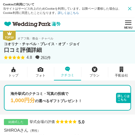
Cookieの利用について
当サイトはサービス向上のためCookieを利用しています。以降ページ遷移した場合は、
Cookie利用に同意したことになります。
詳しくはこちら
MENU
TOP10
オアフ島
教会・チャペル
コオリナ・チャペル・プレイス・オブ・ジョイ
口コミ評価詳細
261件
4.8
クチコミ
トップ
フォト
プラン
手配会社
海外挙式のクチコミ・写真の投稿で
詳しくは
1,000円分
こちら
の
選べるギフトプレゼント！
5.0
点数
挙式会場の評価
結婚式した
SHIROAさん
男性