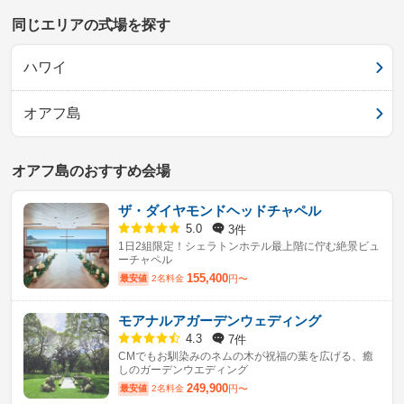
同じエリアの式場を探す
ハワイ
オアフ島
オアフ島のおすすめ会場
ザ・ダイヤモンドヘッドチャペル
3件
5.0
1日2組限定！シェラトンホテル最上階に佇む絶景ビュ
ーチャペル
155,400
最安値
2名料金
円〜
モアナルアガーデンウェディング
7件
4.3
CMでもお馴染みのネムの木が祝福の葉を広げる、癒
しのガーデンウエディング
249,900
最安値
2名料金
円〜