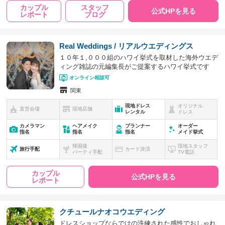
カップル
スタッフ
公式HPを見る
レポート
ブログ
Real Weddings / リアルウエディングス
１０年１,０００組のハワイ挙式を取材した海外ウエデ
ィング雑誌の元編集長がご提案するハワイ挙式です
オンライン相談可
関東
現地ドレス
オリジナル
直営会場
現地店舗
レンタル
ドレス
カメラマン
ヘアメイク
プランナー
オーダー
指名
指名
指名
メイド挙式
帰国後
現地スタッフ
旅行手配
カード決済
パーティ手配
TV電話
カップル
公式HPを見る
レポート
クチュールナオコウエディング
ドレスショップならではの洗練された感性でおしゃれ