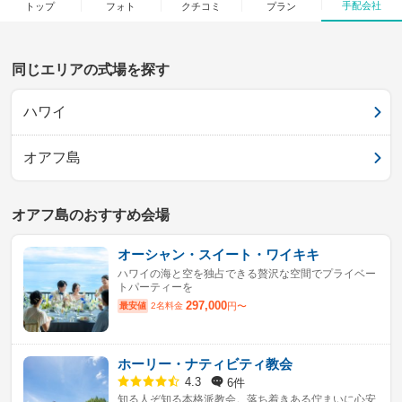
手配会社
トップ
フォト
クチコミ
プラン
同じエリアの式場を探す
ハワイ
オアフ島
オアフ島のおすすめ会場
オーシャン・スイート・ワイキキ
ハワイの海と空を独占できる贅沢な空間でプライベー
トパーティーを
297,000
最安値
2名料金
円〜
ホーリー・ナティビティ教会
6件
4.3
知る人ぞ知る本格派教会。落ち着きある佇まいに心安