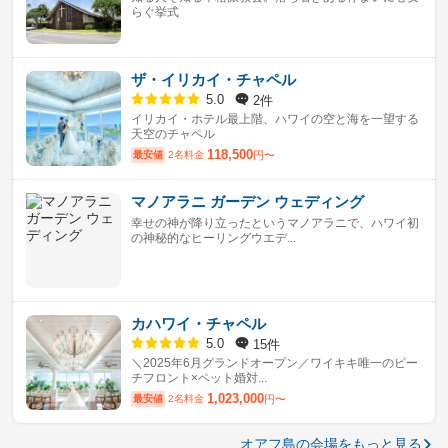
らぐ挙式
ザ・イリカイ・チャペル
2件
5.0
イリカイ・ホテル最上階、ハワイの空と海を一望する
天空のチャペル
118,500
最安値
2名料金
円〜
マノアラニ ガーデン ウェディング
幸せの神が降り立ったというマノアラニで、ハワイ初
の神秘的なヒーリングウエデ...
カハワイ・チャペル
15件
5.0
＼2025年6月グランドオープン／ワイキキ唯一のビー
チフロント×ペット婚対...
1,023,000
最安値
2名料金
円〜
オアフ島の会場をもっと見る