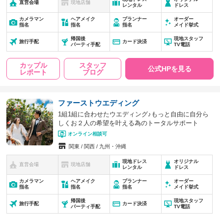
直営会場
現地店舗
レンタル
ドレス
カメラマン
ヘアメイク
プランナー
オーダー
指名
指名
指名
メイド挙式
帰国後
現地スタッフ
旅行手配
カード決済
パーティ手配
TV電話
カップル
スタッフ
公式HPを見る
レポート
ブログ
ファーストウエディング
1組1組に合わせたウエディング♪もっと自由に自分ら
しくお２人の希望を叶える為のトータルサポート
オンライン相談可
関東
関西
九州・沖縄
現地ドレス
オリジナル
直営会場
現地店舗
レンタル
ドレス
カメラマン
ヘアメイク
プランナー
オーダー
指名
指名
指名
メイド挙式
帰国後
現地スタッフ
旅行手配
カード決済
パーティ手配
TV電話