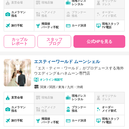
現地ドレス
オリジナル
直営会場
現地店舗
レンタル
ドレス
カメラマン
ヘアメイク
プランナー
オーダー
指名
指名
指名
メイド挙式
帰国後
現地スタッフ
旅行手配
カード決済
パーティ手配
TV電話
カップル
スタッフ
公式HPを見る
レポート
ブログ
エスティーワールド ムーンシェル
「エス・ティー・ワールド」がプロデュースする海外
ウエディング＆ハネムーン専門店
オンライン相談可
関東
関西
東海
九州・沖縄
現地ドレス
オリジナル
直営会場
現地店舗
レンタル
ドレス
カメラマン
ヘアメイク
プランナー
オーダー
指名
指名
指名
メイド挙式
帰国後
現地スタッフ
旅行手配
カード決済
パーティ手配
TV電話