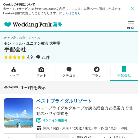
Cookieの利用について
当サイトはサービス向上のためCookieを利用しています。以降ページ遷移した場合は、
Cookie利用に同意したことになります。
詳しくはこちら
MENU
オアフ島
教会・チャペル
セントラル・ユニオン教会 大聖堂
手配会社
71件
4.9
手配会社
トップ
フォト
クチコミ
プラン
全7件中
1〜7件を表示
ベストブライダルリゾート
ベストブライダルグループが誇る総合力と提案力で感
動のハワイ挙式を
オンライン相談可
関東
関西
東海
北海道
東北
中・四国
九州・沖縄
現地ドレス
オリジナル