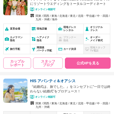
にリゾートウエディングをトータルコーディネート
オンライン相談可
関東
関西
東海
北海道
東北
北陸・甲信越
中・四国
九州・沖縄
海外
現地ドレス
オリジナル
直営会場
現地店舗
レンタル
ドレス
カメラマン
ヘアメイク
プランナー
オーダー
指名
指名
指名
メイド挙式
帰国後
現地スタッフ
旅行手配
カード決済
パーティ手配
TV電話
カップル
スタッフ
公式HPを見る
レポート
ブログ
HIS アバンティ＆オアシス
『結婚式は、旅でした。』をコンセプトに“一日では終
わらない結婚式”をプロデュース！
オンライン相談可
関東
関西
東海
北海道
東北
北陸・甲信越
中・四国
九州・沖縄