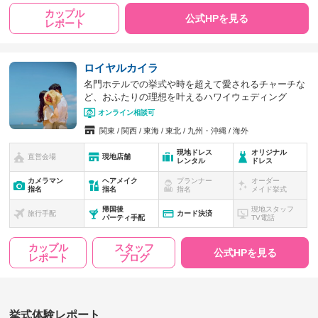
カップル
公式HPを見る
レポート
ロイヤルカイラ
名門ホテルでの挙式や時を超えて愛されるチャーチな
ど、おふたりの理想を叶えるハワイウェディング
オンライン相談可
関東
関西
東海
東北
九州・沖縄
海外
現地ドレス
オリジナル
直営会場
現地店舗
レンタル
ドレス
カメラマン
ヘアメイク
プランナー
オーダー
指名
指名
指名
メイド挙式
帰国後
現地スタッフ
旅行手配
カード決済
パーティ手配
TV電話
カップル
スタッフ
公式HPを見る
レポート
ブログ
挙式体験レポート