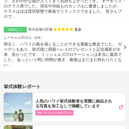
で、さわやかな風が入ってきて気持ちよかったです。 オーキッズ
のテラス席でした。滞在中何組ものカップルに遭遇しましたが、
テラスはほぼ貸切状態で家族でリラックスできました。 皆さんプ
ロで...
5.0
点数
挙式会場の評価
結婚式した
しーちゃん01さん
女性
明るく、ハワイの風を感じることができる素敵な教会でした。 ガ
ーデンもあり、挙式後に両親へレイのプレゼントと記念撮影が出
来、良かったです。 ミッシェルズのロケーションは本当に最高で
した。 あっという間に時間が過ぎ、最後はまだまだ終わりたくな
い...
挙式体験レポート
人気のハワイ挙式体験者を実際に納品され
る写真を加工なしで掲載しています
HIS アバンティ＆オアシス