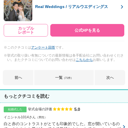
Real Weddings / リアルウエディングス
カップル
公式HPを見る
レポート
※このクチコミは
アンケート回答
です。
※挙式の取り扱い有無についての最新情報は各手配会社にお問い合わせくださ
い。またクチコミについてのお問い合わせは
こちらから
お願いします。
前へ
一覧
次へ
（71件）
もっとクチコミを読む
5.0
点数
挙式会場の評価
結婚式した
イニシャル1014さん
男性
白と赤のコントラストがとても印象的でした。窓が開いているの