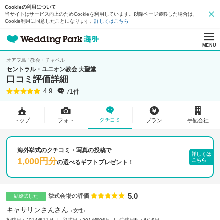
Cookieの利用について
当サイトはサービス向上のためCookieを利用しています。以降ページ遷移した場合は、
Cookie利用に同意したことになります。
詳しくはこちら
MENU
オアフ島
教会・チャペル
セントラル・ユニオン教会 大聖堂
口コミ評価詳細
71件
4.9
クチコミ
トップ
フォト
プラン
手配会社
海外挙式のクチコミ・写真の投稿で
詳しくは
1,000円分
こちら
の
選べるギフトプレゼント！
5.0
点数
挙式会場の評価
結婚式した
キャサリンさんさん
女性
投稿日：2014年11月
挙式日：2014年06月
渡航日程：6泊8日