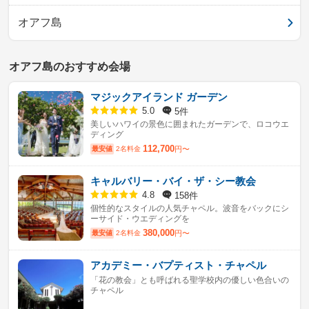
オアフ島
オアフ島のおすすめ会場
マジックアイランド ガーデン
5件
5.0
美しいハワイの景色に囲まれたガーデンで、ロコウエ
ディング
112,700
最安値
2名料金
円〜
キャルバリー・バイ・ザ・シー教会
158件
4.8
個性的なスタイルの人気チャペル。波音をバックにシ
ーサイド・ウエディングを
380,000
最安値
2名料金
円〜
アカデミー・バプティスト・チャペル
「花の教会」とも呼ばれる聖学校内の優しい色合いの
チャペル