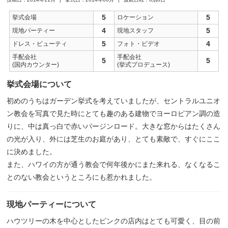
5
5
挙式会場
ロケーション
4
5
現地パーティー
現地スタッフ
5
4
ドレス・ビューティ
フォト・ビデオ
手配会社
手配会社
5
5
(国内カウンター)
(挙式プロデュース)
挙式会場について
初めのうちはガーデン挙式を考えていましたが、セントラルユニオ
ン教会を写真で見た時にとても趣のある建物でヨーロピアン調の造
りに、中は真っ白で赤いバージンロード。大きな窓からはたくさん
の光が入り、外には芝生のお庭があり、とても素敵で、すぐにここ
に決めました。
また、ハワイの方が通う教会で何年後かにまた来れる、なくなるこ
とのない教会というところにも惹かれました。
現地パーティーについて
ハウツリーの木を中心としたピンクの店内はとても可愛く、目の前