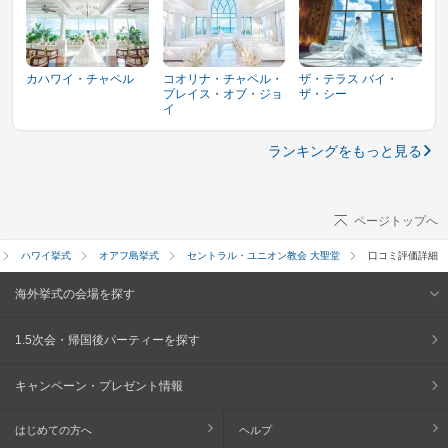
カハワイ・チャペル
コオリナ・チャペル・
ザ・テラス バイ・
プレイス・オブ・ジョ
ザ・シー
イ
ランキングをもっと見る
ページトップへ
ハワイ挙式
オアフ島挙式
セントラル・ユニオン教会 大聖堂
口コミ評価詳細
海外挙式の会場を探す
1.5次会・帰国後パーティーを探す
キャンペーン・プレゼント情報
はじめての方へ
ヘルプ