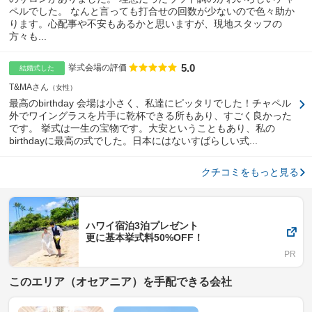
ペルでした。 なんと言っても打合せの回数が少ないので色々助か
ります。心配事や不安もあるかと思いますが、現地スタッフの
方々も...
5.0
点数
挙式会場の評価
結婚式した
T&MAさん
女性
最高のbirthday 会場は小さく、私達にピッタリでした！チャペル
外でワイングラスを片手に乾杯できる所もあり、すごく良かった
です。 挙式は一生の宝物です。大安ということもあり、私の
birthdayに最高の式でした。日本にはないすばらしい式...
クチコミをもっと見る
ハワイ宿泊3泊プレゼント
更に基本挙式料50%OFF！
このエリア（オセアニア）を手配できる会社