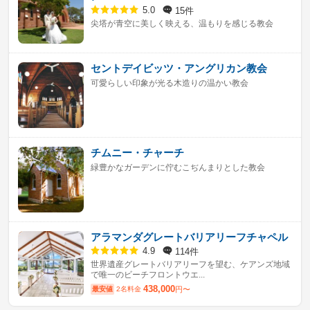
15件
5.0
尖塔が青空に美しく映える、温もりを感じる教会
セントデイビッツ・アングリカン教会
可愛らしい印象が光る木造りの温かい教会
チムニー・チャーチ
緑豊かなガーデンに佇むこぢんまりとした教会
アラマンダグレートバリアリーフチャペル
114件
4.9
世界遺産グレートバリアリーフを望む、ケアンズ地域
で唯一のビーチフロントウエ...
438,000
最安値
2名料金
円〜