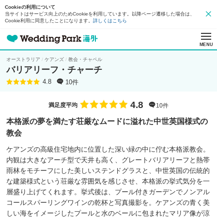
Cookieの利用について
当サイトはサービス向上のためCookieを利用しています。以降ページ遷移した場合は、
Cookie利用に同意したことになります。
詳しくはこちら
MENU
オーストラリア
ケアンズ
教会・チャペル
バリアリーフ・チャーチ
10件
4.8
4.8
満足度平均
10件
本格派の夢を満たす荘厳なムードに溢れた中世英国様式の
教会
ケアンズの高級住宅地内に位置した深い緑の中に佇む本格派教会。
内観は大きなアーチ型で天井も高く、グレートバリアリーフと熱帯
雨林をモチーフにした美しいステンドグラスと、中世英国の伝統的
な建築様式という荘厳な雰囲気を感じさせ、本格派の挙式気分を一
層盛り上げてくれます。挙式後は、プール付きガーデンでノンアル
コールスパーリングワインの乾杯と写真撮影を。ケアンズの青く美
しい海をイメージしたプールと水のベールに包まれたマリア像が涼