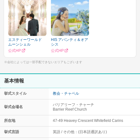
エスティーワールド
HIS アバンティ＆オア
ムーンシェル
シス
公式HP
公式HP
※会社によっては一部手配できないエリアもございます
基本情報
挙式スタイル
教会・チャペル
バリアリーフ・チャーチ
挙式会場名
Barrier Reef Church
所在地
47-49 Heavey Crescent Whitefield Carins
挙式言語
英語
その他：(日本語通訳あり)