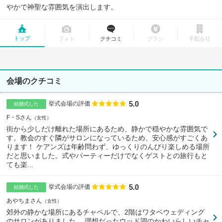
やかで神聖な雰囲気を演出します。
トップ
フォト
クチコミ
プラン
手配会社
会場のクチコミ
5.0
点数
挙式会場の評価
結婚式した
F・Sさん
女性
街から少しだけ離れた場所にあるため、静かで穏やかな雰囲気で
す。教会のすぐ隣がサロンになっているため、安心感がすごくあ
ります！ ケアンズは年齢問わず、ゆっくりのんびり楽しめる場所
だと思いました。式やパーティーだけでなくゲストとの旅行もと
ても楽...
5.0
点数
挙式会場の評価
結婚式した
あやちまさん
女性
郊外の静かな場所にあるチャペルで、2階はワタベウェディング
のサロンがありました。 理想だったウッド調のかわいらしいチャ