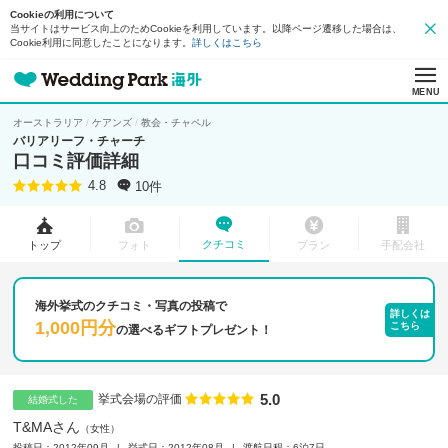
Cookieの利用について
当サイトはサービス向上のためCookieを利用しています。以降ページ遷移した場合は、
Cookie利用に同意したことになります。
詳しくはこちら
MENU
オーストラリア
ケアンズ
教会・チャペル
バリアリーフ・チャーチ
口コミ評価詳細
10件
4.8
クチコミ
トップ
フォト
プラン
手配会社
海外挙式のクチコミ・写真の投稿で
詳しくは
1,000円分
こちら
の
選べるギフトプレゼント！
5.0
点数
挙式会場の評価
結婚式した
T&MAさん
女性
投稿日：2012年09月
挙式日：2012年08月
渡航日程：6泊7日