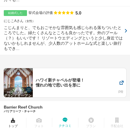
5.0
点数
挙式会場の評価
結婚式した
にじこAさん
女性
こじんまりと、でもおごそかな雰囲気も感じられる落ちついたと
ころでした。緑たくさんなところも良かったです。外のプール
（？）もいいです！ リゾートウエディングというと少し身近では
ないかもしれませんが、少人数のアットホームな式と楽しい旅行
もでき...
ハワイ新チャペルが登場！
憧れの地で思い出を形に
Barrier Reef Church
バリアリーフ・チャーチ
クチコミ
トップ
フォト
プラン
手配会社