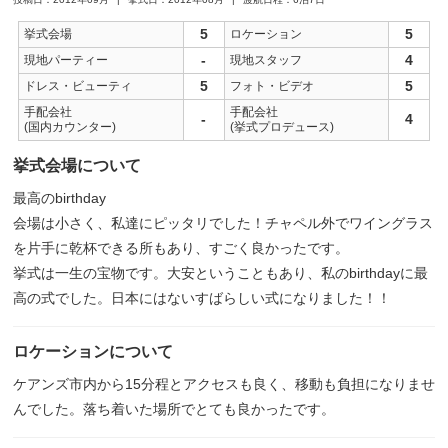
5
5
挙式会場
ロケーション
-
4
現地パーティー
現地スタッフ
5
5
ドレス・ビューティ
フォト・ビデオ
手配会社
手配会社
-
4
(国内カウンター)
(挙式プロデュース)
挙式会場について
最高のbirthday
会場は小さく、私達にピッタリでした！チャペル外でワイングラス
を片手に乾杯できる所もあり、すごく良かったです。
挙式は一生の宝物です。大安ということもあり、私のbirthdayに最
高の式でした。日本にはないすばらしい式になりました！！
ロケーションについて
ケアンズ市内から15分程とアクセスも良く、移動も負担になりませ
んでした。落ち着いた場所でとても良かったです。