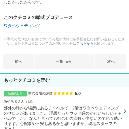
したかったからです。
このクチコミの挙式プロデュース
ワタベウェディング
※挙式の取り扱い有無についての最新情報は各手配会社にお問い合わせくださ
い。またクチコミについてのお問い合わせは
こちらから
お願いします。
前へ
一覧
次へ
（10件）
もっとクチコミを読む
5.0
点数
挙式会場の評価
結婚式した
あやちまさん
女性
郊外の静かな場所にあるチャペルで、2階はワタベウェディング
のサロンがありました。 理想だったウッド調のかわいらしいチャ
ペルでした。 なんと言っても打合せの回数が少ないので色々助か
ります。心配事や不安もあるかと思いますが、現地スタッフの
方々も...