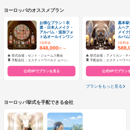
ヨーロッパのオススメプラン
お得なプラン！衣
基本挙
裳・日本人メイク・
人ヘア
アルバム・追加フォ
メイク
ト込オールインワン
ルバム
2名料金
2名料金
848,000
588,
円
〜
挙式会場
セント・ジェームス教会
挙式会場
アメリカン・チ
手配会社
エスティーワールド ムーン...
手配会社
エスティーワールド
公式HPでプランを見る
公式HPでプラン
プランをもっと見る
ヨーロッパ挙式を手配できる会社