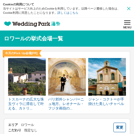
Cookieの利用について
当サイトはサービス向上のためCookieを利用しています。以降ページ遷移した場合は、
Cookie利用に同意したことになります。
詳しくはこちら
MENU
ロワールの挙式会場一覧
今月のPick Up会場[PR]
トスカーナの広大な珠
パリ郊外シャンパーニ
ジャン・コクトーが手
玉ヴィラに滞在して叶
ュ地方。レオナール・
掛けた美しいチャペル
える、カトリ...
フジタ画伯の...
エリア
ロワール
変更
こだわり
指定なし