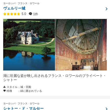
ヨーロッパ
フランス
ロワール
ヴェルリー城
1件
5.0
湖に壮麗な姿が映し出されるフランス・ロワールのプライベート・
シャトー
スタイル
城・宮殿
特徴
緑に囲まれている
ヨーロッパ
フランス
ロワール
シャトー・ド・マルセー