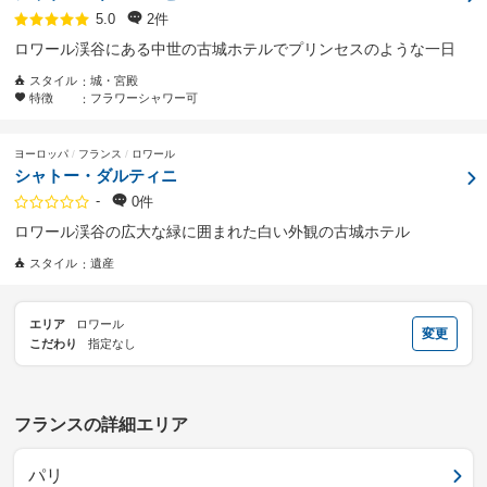
2件
5.0
ロワール渓谷にある中世の古城ホテルでプリンセスのような一日
スタイル
城・宮殿
特徴
フラワーシャワー可
ヨーロッパ
フランス
ロワール
シャトー・ダルティニ
-
0件
ロワール渓谷の広大な緑に囲まれた白い外観の古城ホテル
スタイル
遺産
エリア
ロワール
変更
こだわり
指定なし
フランスの詳細エリア
パリ