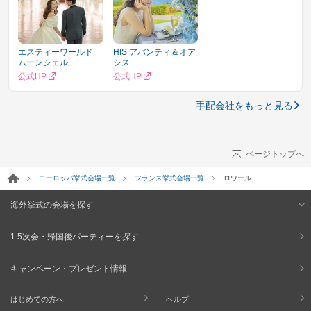
エスティーワールド
HIS アバンティ＆オア
ムーンシェル
シス
公式HP
公式HP
手配会社をもっと見る
ページトップへ
ヨーロッパ挙式会場一覧
フランス挙式会場一覧
ロワール
海外挙式の会場を探す
1.5次会・帰国後パーティーを探す
キャンペーン・プレゼント情報
はじめての方へ
ヘルプ