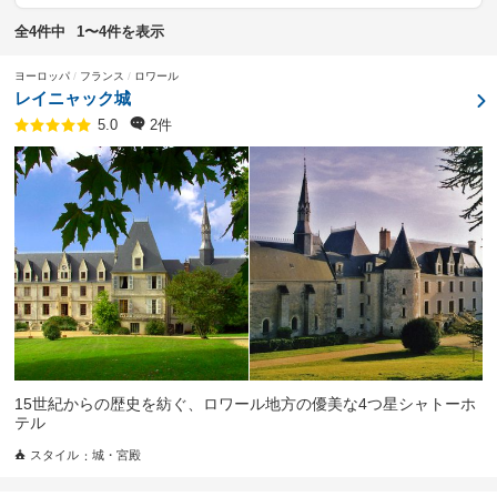
全4件中
1〜4件を表示
ヨーロッパ
フランス
ロワール
レイニャック城
2件
5.0
15世紀からの歴史を紡ぐ、ロワール地方の優美な4つ星シャトーホ
テル
スタイル
城・宮殿