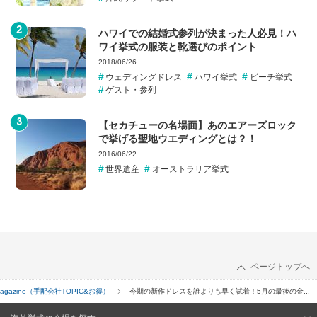
ハワイでの結婚式参列が決まった人必見！ハ
ワイ挙式の服装と靴選びのポイント
2018/06/26
ウェディングドレス
ハワイ挙式
ビーチ挙式
ゲスト・参列
【セカチューの名場面】あのエアーズロック
で挙げる聖地ウエディングとは？！
2016/06/22
世界遺産
オーストラリア挙式
ページトップへ
外 Magazine（手配会社TOPIC&お得）
今期の新作ドレスを誰よりも早く試着！5月の最後の金...