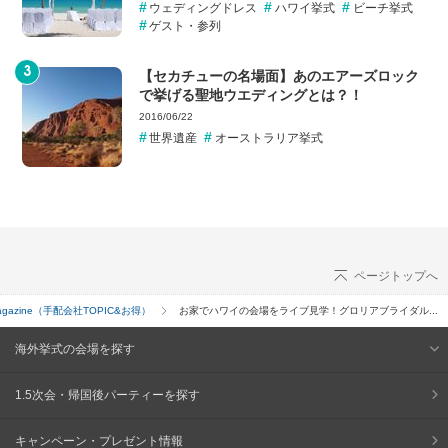
ウェディングドレス
ハワイ挙式
ビーチ挙式
ゲスト・参列
【セカチューの名場面】あのエアーズロック
で挙げる聖地ウエディングとは？！
2016/06/22
世界遺産
オーストラリア挙式
ページトップへ
 Magazine（手配会社TOPIC&お得）
お家でハワイの会場をライブ見学！グロリアブライダル...
海外挙式の会場を探す
1.5次会・帰国後パーティーを探す
キャンペーン・プレゼント情報