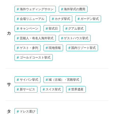
海外ウェディングサロン
海外挙式の費用
会場リニューアル
カナダ挙式
ガーデン挙式
キャンペーン
挙式日
グアム挙式
カ
芸能人・有名人海外挙式
ゲストハウス挙式
ゲスト・参列
現地情報
国内リゾート挙式
ゴールドコースト挙式
サイパン挙式
城（古城）・宮殿挙式
サ
新サービス
スイス挙式
世界遺産
タ
ドレス選び