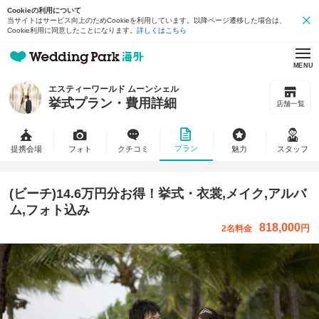
Cookieの利用について
当サイトはサービス向上のためCookieを利用しています。以降ページ遷移した場合は、
Cookie利用に同意したことになります。
詳しくはこちら
MENU
エスティーワールド ムーンシェル
挙式プラン・費用詳細
店舗一覧
プラン
提携会場
フォト
クチコミ
魅力
スタッフ
(ビーチ)14.6万円分お得！挙式・衣裳,メイク,アルバ
ム,フォト込み
818,000
円
2名料金