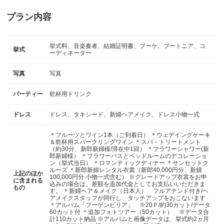
プラン内容
挙式料、音楽奏者、結婚証明書、ブーケ、ブートニア、コ
挙式
ーディネーター
写真
写真
パーティー
乾杯用ドリンク
ドレス
ドレス、タキシード、新婦ヘアメイク、ドレス小物一式
＊フルーツとワイン1本（ご到着日） ＊ウェデイングケーキ
＆乾杯用スパークリングワイン ＊スパ・トリートメント
（約30分、新郎新婦様/滞在中1回） ＊フラワーシャワー(新
郎新婦様） ＊フラワーバスとベッドルームのデコレーショ
ン（挙式当日） ＊ロマンティックディナー ＊サンセットク
ルーズ ＊新郎新婦レンタル衣裳（新郎40,000円分、新婦
上記のほか
100,000円分 小物一式含む） ※グレードアップ衣裳をお申
に含まれる
込みの場合は、差額を追加代金としてお支払いいただきま
もの
す。 ＊新婦ヘア＆メイク（日本人） フルアテンド付き/ヘ
アメイクスタッフが同行し、タッチアップをおこないます
＊アルバム「ブーゲンビリア」 ※20Ｐ/約30カット/データ
60カット付 ＊追加フォトツアー（50カット） ※データ合
計110カット納品 ※アルバムと画像データは、挙式約2ヵ月