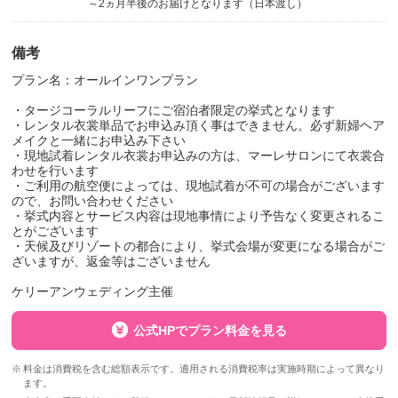
～2ヵ月半後のお届けとなります（日本渡し）
備考
プラン名：オールインワンプラン
・タージコーラルリーフにご宿泊者限定の挙式となります
・レンタル衣裳単品でお申込み頂く事はできません。必ず新婦ヘア
メイクと一緒にお申込み下さい
・現地試着レンタル衣裳お申込みの方は、マーレサロンにて衣裳合
わせを行います
・ご利用の航空便によっては、現地試着が不可の場合がございます
ので、お問い合わせください
・挙式内容とサービス内容は現地事情により予告なく変更されるこ
とがございます
・天候及びリゾートの都合により、挙式会場が変更になる場合がご
ざいますが、返金等はございません
ケリーアンウェディング主催
公式HPでプラン料金を見る
料金は消費税を含む総額表示です。適用される消費税率は実施時期によって異なり
ます。