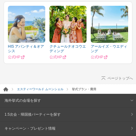
HIS アバンティ＆オア
クチュールナオコウエ
アールイズ・ウエディ
シス
ディング
ング
公式HP
公式HP
公式HP
ページトップへ
エスティーワールド ムーンシェル
挙式プラン・費用
海外挙式の会場を探す
1.5次会・帰国後パーティーを探す
キャンペーン・プレゼント情報