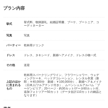
プラン内容
挙式料、牧師謝礼、結婚証明書、ブーケ、ブートニア、コ
挙式
ーディネーター
写真
写真
パーティー
乾杯用ドリンク
ドレス
ドレス、タキシード、新婦ヘアメイク、ドレス小物一式
その他
送迎
乾杯用スパークリングワイン、フラワーシャワー、ウェデ
ィングケーキ、ベッドデコレーション、レンタル衣裳（新
上記のほか
郎：￥40,000分 新婦：￥100,000分）、新婦ヘア＆メイク
に含まれる
（日本人/フルアテンド付き）、ムーンシェルアルバム「ブ
もの
ーゲンビリア」20ページ・約30カット/データ60カット付、
追加フォトツアー50カット（データ合計110カットの納品と
なります）