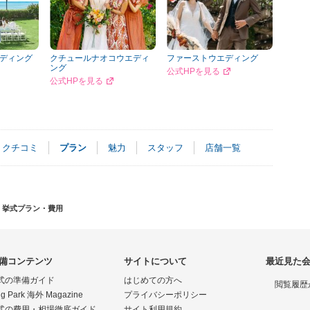
ディング
クチュールナオコウエディ
ファーストウエディング
ング
公式HPを見る
公式HPを見る
クチコミ
プラン
魅力
スタッフ
店舗一覧
挙式プラン・費用
備コンテンツ
サイトについて
最近見た
式の準備ガイド
はじめての方へ
閲覧履歴
g Park 海外 Magazine
プライバシーポリシー
式の費用・相場徹底ガイド
サイト利用規約