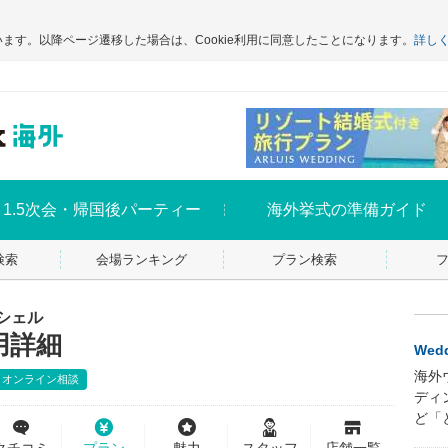
います。以降ページ遷移した場合は、Cookie利用に同意したことになります。
詳し
1.5次会・帰国後パーティー
海外挙式の準備ガイド
検索
会場ランキング
プラン検索
シェル
用詳細
Wedd
海外
オンライン相談
ディ
ど「
クチコミ
プラン
魅力
スタッフ
店舗一覧