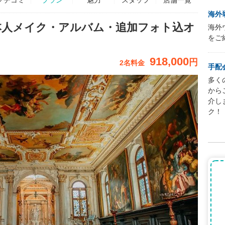
海外
本人メイク・アルバム・追加フォト込オ
海外
をご
918,000
円
2名料金
手配
多く
から
介し
ク！