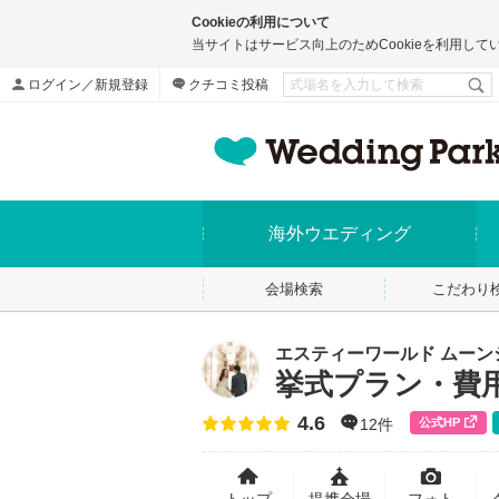
Cookieの利用について
当サイトはサービス向上のためCookieを利用して
ログイン／新規登録
クチコミ投稿
海外ウエディング
会場検索
こだわり
エスティーワールド ムーン
挙式プラン・費
4.6
点数
公式HP
12件
トップ
提携会場
フォト