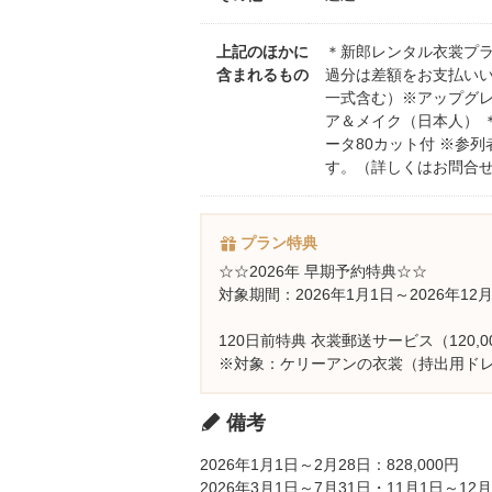
上記のほかに
＊新郎レンタル衣裳プラ
含まれるもの
過分は差額をお支払いいた
一式含む）※アップグレ
ア＆メイク（日本人） 
ータ80カット付 ※参
す。（詳しくはお問合
プラン特典
☆☆2026年 早期予約特典☆☆
対象期間：2026年1月1日～2026年12
120日前特典 衣裳郵送サービス（120
※対象：ケリーアンの衣裳（持出用ド
備考
2026年1月1日～2月28日：828,000円
2026年3月1日～7月31日・11月1日～12月