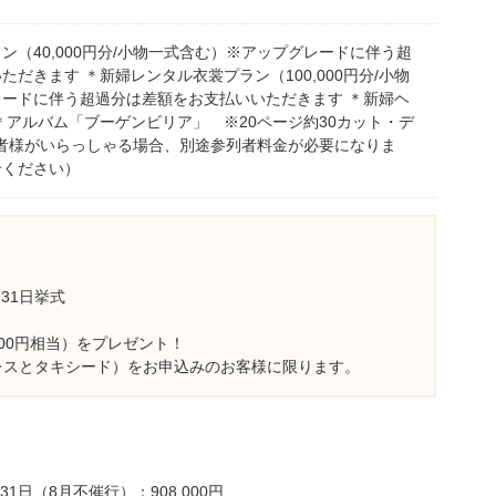
ン（40,000円分/小物一式含む）※アップグレードに伴う超
だきます ＊新婦レンタル衣裳プラン（100,000円分/小物
ードに伴う超過分は差額をお支払いいただきます ＊新婦ヘ
＊アルバム「ブーゲンビリア」 ※20ページ約30カット・デ
列者様がいらっしゃる場合、別途参列者料金が必要になりま
せください）
月31日挙式
,000円相当）をプレゼント！
レスとタキシード）をお申込みのお客様に限ります。
31日（8月不催行）：908,000円