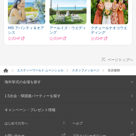
HIS アバンティ＆オア
アールイズ・ウエディ
クチュールナオコウエ
シス
ング
ディング
公式HP
公式HP
公式HP
ページトップへ
エスティーワールド ムーンシェル
スタッフメッセージ
住吉俊樹
海外挙式の会場を探す
1.5次会・帰国後パーティーを探す
キャンペーン・プレゼント情報
はじめての方へ
ヘルプ
お問い合わせ
プライバシーポリシー