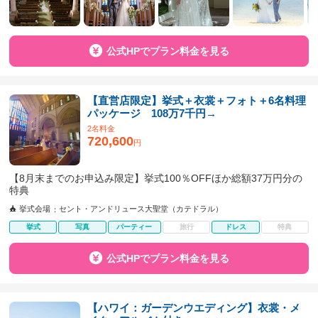
公式HPでプラン料金を見る
【直営店限定】挙式＋衣裳＋フォト＋6名料理
パッケージ 108万7千円→
2名料金
720,600
円
【8月末までのお申込み限定】挙式100％OFFほか総額37万円分の
特典
挙式会場
セント・アンドリュース大聖堂（カテドラル）
挙式
写真
パーティー
旅行
ドレス
特典
公式HPでプラン料金を見る
【ハワイ：ガーデンウエディング】衣裳・メ