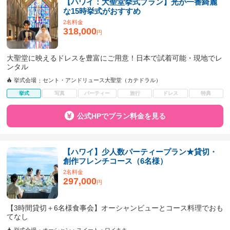
【ハワイ：大聖堂挙式プラン】光が一番綺麗
な15時挙式がおすすめ
2名料金
318,000
円
大聖堂に映えるドレスを豊富にご用意！日本で試着可能・現地でレ
ンタル
挙式会場
セント・アンドリュース大聖堂（カテドラル）
挙式
写真
パーティー
旅行
ドレス
特典
公式HPでプラン料金を見る
【ハワイ】少人数パーティープラン★貸切・
創作フレンチコース（6名様）
2名料金
297,000
円
【3時間貸切＋6名様食事会】オーシャンビューとコース料理でおも
てなし