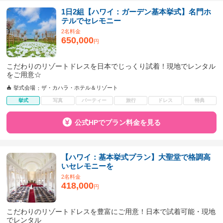
1日2組【ハワイ：ガーデン基本挙式】名門ホ
テルでセレモニー
2名料金
650,000
円
こだわりのリゾートドレスを日本でじっくり試着！現地でレンタル
をご用意☆
挙式会場
ザ・カハラ・ホテル＆リゾート
挙式
写真
パーティー
旅行
ドレス
特典
公式HPでプラン料金を見る
【ハワイ：基本挙式プラン】大聖堂で格調高
いセレモニーを
2名料金
418,000
円
こだわりのリゾートドレスを豊富にご用意！日本で試着可能・現地
でレンタル