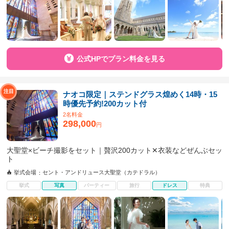
公式HPでプラン料金を見る
ナオコ限定｜ステンドグラス煌めく14時・15
時優先予約!200カット付
2名料金
298,000
円
大聖堂×ビーチ撮影をセット｜贅沢200カット✕衣装などぜんぶセッ
ト
挙式会場
セント・アンドリュース大聖堂（カテドラル）
挙式
写真
パーティー
旅行
ドレス
特典