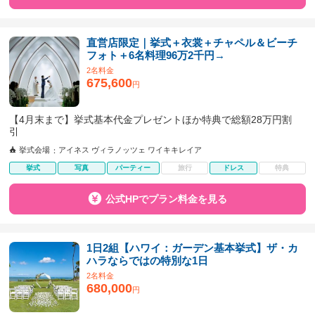
直営店限定｜挙式＋衣裳＋チャペル＆ビーチ
フォト＋6名料理96万2千円→
2名料金
675,600
円
【4月末まで】挙式基本代金プレゼントほか特典で総額28万円割
引
挙式会場
アイネス ヴィラノッツェ ワイキキレイア
挙式
写真
パーティー
旅行
ドレス
特典
公式HPでプラン料金を見る
1日2組【ハワイ：ガーデン基本挙式】ザ・カ
ハラならではの特別な1日
2名料金
680,000
円