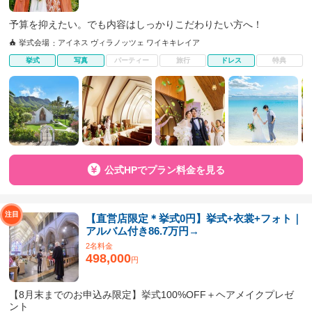
予算を抑えたい。でも内容はしっかりこだわりたい方へ！
挙式会場
アイネス ヴィラノッツェ ワイキキレイア
挙式
写真
パーティー
旅行
ドレス
特典
公式HPでプラン料金を見る
【直営店限定＊挙式0円】挙式+衣裳+フォト｜
アルバム付き86.7万円→
2名料金
498,000
円
【8月末までのお申込み限定】挙式100%OFF＋ヘアメイクプレゼ
ント