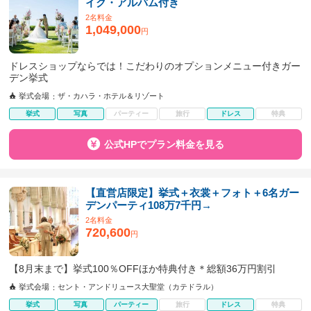
イク・アルバム付き
2名料金
1,049,000
円
ドレスショップならでは！こだわりのオプションメニュー付きガー
デン挙式
挙式会場
ザ・カハラ・ホテル＆リゾート
挙式
写真
パーティー
旅行
ドレス
特典
公式HPでプラン料金を見る
【直営店限定】挙式＋衣裳＋フォト＋6名ガー
デンパーティ108万7千円→
2名料金
720,600
円
【8月末まで】挙式100％OFFほか特典付き＊総額36万円割引
挙式会場
セント・アンドリュース大聖堂（カテドラル）
挙式
写真
パーティー
旅行
ドレス
特典