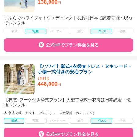
138,000
円
手ぶらでハワイフォトウエディング｜衣裳は日本で試着可能・現地
でレンタル
挙式
写真
パーティー
旅行
ドレス
特典
公式HPでプラン料金を見る
【ハワイ】挙式+衣裳★ドレス・タキシード・
小物一式付きの安心プラン
2名料金
448,000
円
【衣裳+ブーケ付き挙式プラン】大聖堂挙式☆衣裳は日本試着・現
地レンタル
挙式会場
セント・アンドリュース大聖堂（カテドラル）
挙式
写真
パーティー
旅行
ドレス
特典
公式HPでプラン料金を見る