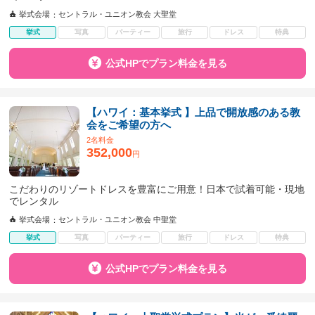
挙式会場
セントラル・ユニオン教会 大聖堂
挙式
写真
パーティー
旅行
ドレス
特典
公式HPでプラン料金を見る
【ハワイ：基本挙式 】上品で開放感のある教
会をご希望の方へ
2名料金
352,000
円
こだわりのリゾートドレスを豊富にご用意！日本で試着可能・現地
でレンタル
挙式会場
セントラル・ユニオン教会 中聖堂
挙式
写真
パーティー
旅行
ドレス
特典
公式HPでプラン料金を見る