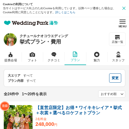
Cookieの利用について
当サイトはサービス向上のためCookieを利用しています。以降ページ遷移した場合は、
Cookie利用に同意したことになります。
詳しくはこちら
MENU
クチュールナオコウエディング
挙式プラン・費用
店舗一覧
プラン
提携会場
フォト
クチコミ
魅力
スタッフ
大エリア
すべて
変更
プラン内容
すべて
全24件中
1〜20件を表示
【直営店限定】お得＊ワイキキレイア＊挙式
＋衣裳＋選べるロケフォトプラン
2名料金
248,000
円