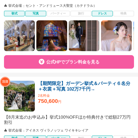
挙式会場
セント・アンドリュース大聖堂（カテドラル）
挙式
写真
パーティー
旅行
ドレス
特典
公式HPでプラン料金を見る
【期間限定】ガーデン挙式＆パーティ６名分
＋衣裳＋写真 102万7千円→
2名料金
750,600
円
【8月末迄のお申込み】挙式100%OFFほか特典付きで総額27万円
割引
挙式会場
アイネス ヴィラノッツェ ワイキキレイア