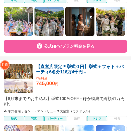
挙式
写真
パーティー
旅行
ドレス
特典
公式HPでプラン料金を見る
【直営店限定＊挙式０円】挙式＋フォト＋パ
ーティ6名分116万4千円→
2名料金
745,000
円
【8月末までのお申込み】挙式100％OFF＋ほか特典で総額41万円
割引
挙式会場
セント・アンドリュース大聖堂（カテドラル）
挙式
写真
パーティー
旅行
ドレス
特典