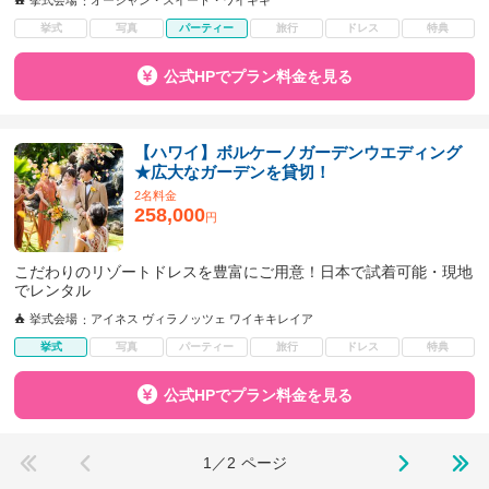
挙式会場
オーシャン・スイート・ワイキキ
挙式
写真
パーティー
旅行
ドレス
特典
公式HPでプラン料金を見る
【ハワイ】ボルケーノガーデンウエディング
★広大なガーデンを貸切！
2名料金
258,000
円
こだわりのリゾートドレスを豊富にご用意！日本で試着可能・現地
でレンタル
挙式会場
アイネス ヴィラノッツェ ワイキキレイア
挙式
写真
パーティー
旅行
ドレス
特典
公式HPでプラン料金を見る
1／2
ページ