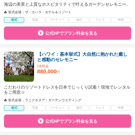
海辺の美景と上質なホスピタリティで叶えるガーデンセレモニー。
挙式会場
ザ・カハラ・ホテル＆リゾート
挙式
写真
パーティー
旅行
ドレス
特典
公式HPでプラン料金を見る
【ハワイ：基本挙式】大自然に抱かれた癒し
と感動のセレモニー
2名料金
880,000
円
こだわりのリゾートドレスを日本でじっくり試着！現地でレンタル
をご用意☆
挙式会場
ラニクホヌア・ガーデンウエディング
挙式
写真
パーティー
旅行
ドレス
特典
公式HPでプラン料金を見る