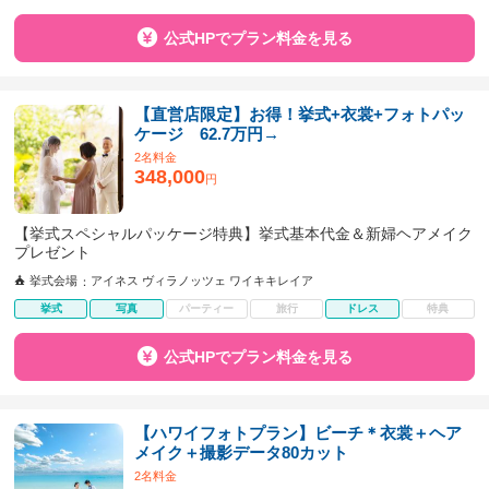
公式HPでプラン料金を見る
【直営店限定】お得！挙式+衣裳+フォトパッ
ケージ 62.7万円→
2名料金
348,000
円
【挙式スペシャルパッケージ特典】挙式基本代金＆新婦ヘアメイク
プレゼント
挙式会場
アイネス ヴィラノッツェ ワイキキレイア
挙式
写真
パーティー
旅行
ドレス
特典
公式HPでプラン料金を見る
【ハワイフォトプラン】ビーチ＊衣裳＋ヘア
メイク＋撮影データ80カット
2名料金