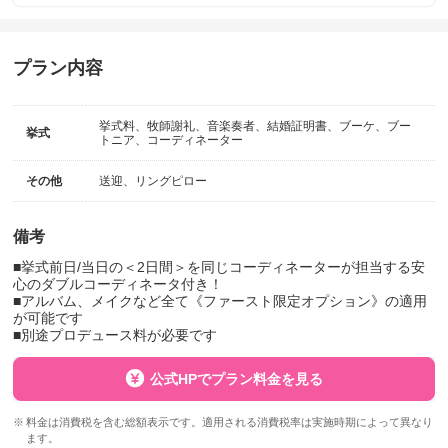
プラン内容
挙式料、牧師謝礼、音楽奏者、結婚証明書、ブーケ、ブー
挙式
トニア、コーディネーター
その他
送迎、リングピロー
備考
■挙式前日/当日の＜2日間＞を同じコーディネーターが担当する安
心のダブルコーディネータ付き！
■アルバム、メイクなど全て《ファースト限定オプション》の適用
が可能です
■別途プロデュース料が必要です
公式HPでプラン料金を見る
料金は消費税を含む総額表示です。適用される消費税率は実施時期によって異なり
ます。