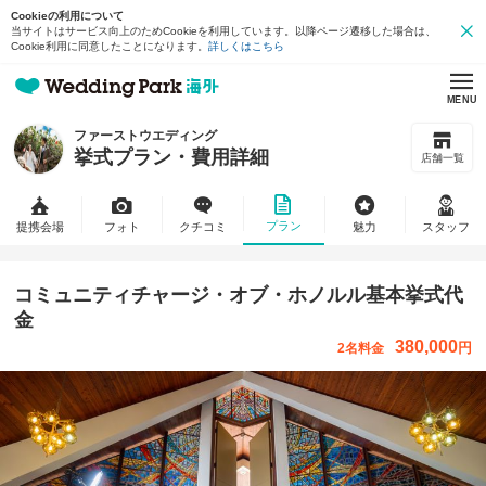
Cookieの利用について
当サイトはサービス向上のためCookieを利用しています。以降ページ遷移した場合は、
Cookie利用に同意したことになります。
詳しくはこちら
MENU
ファーストウエディング
挙式プラン・費用詳細
店舗一覧
プラン
提携会場
フォト
クチコミ
魅力
スタッフ
コミュニティチャージ・オブ・ホノルル基本挙式代
金
380,000
円
2名料金