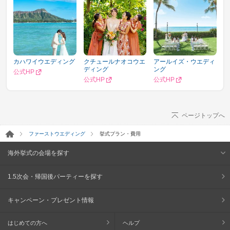
カハワイウエディング
クチュールナオコウエ
アールイズ・ウエディ
ディング
ング
公式HP
公式HP
公式HP
ページトップへ
ファーストウエディング
挙式プラン・費用
海外挙式の会場を探す
1.5次会・帰国後パーティーを探す
キャンペーン・プレゼント情報
はじめての方へ
ヘルプ