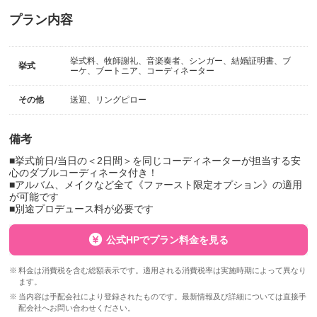
プラン内容
挙式料、牧師謝礼、音楽奏者、シンガー、結婚証明書、ブ
挙式
ーケ、ブートニア、コーディネーター
その他
送迎、リングピロー
備考
■挙式前日/当日の＜2日間＞を同じコーディネーターが担当する安
心のダブルコーディネータ付き！
■アルバム、メイクなど全て《ファースト限定オプション》の適用
が可能です
■別途プロデュース料が必要です
公式HPでプラン料金を見る
料金は消費税を含む総額表示です。適用される消費税率は実施時期によって異なり
ます。
当内容は手配会社により登録されたものです。最新情報及び詳細については直接手
配会社へお問い合わせください。