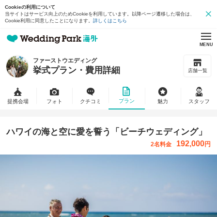
Cookieの利用について
当サイトはサービス向上のためCookieを利用しています。以降ページ遷移した場合は、
Cookie利用に同意したことになります。
詳しくはこちら
MENU
ファーストウエディング
挙式プラン・費用詳細
店舗一覧
プラン
提携会場
フォト
クチコミ
魅力
スタッフ
ハワイの海と空に愛を誓う「ビーチウェディング」
192,000
円
2名料金