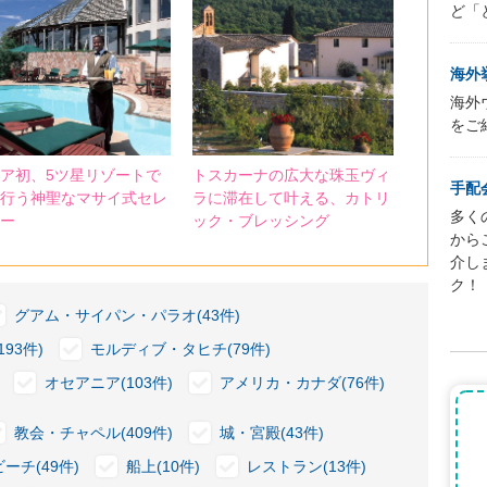
ど「
海外
海外
をご
ア初、5ツ星リゾートで
トスカーナの広大な珠玉ヴィ
手配
行う神聖なマサイ式セレ
ラに滞在して叶える、カトリ
多く
ー
ック・ブレッシング
から
介し
ク！
グアム・サイパン・パラオ(43件)
93件)
モルディブ・タヒチ(79件)
オセアニア(103件)
アメリカ・カナダ(76件)
教会・チャペル(409件)
城・宮殿(43件)
ビーチ(49件)
船上(10件)
レストラン(13件)