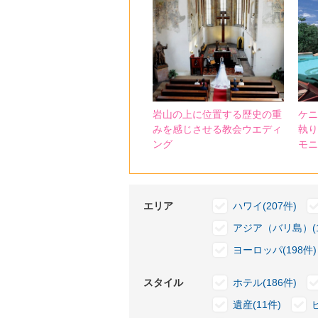
岩山の上に位置する歴史の重
ケニ
みを感じさせる教会ウエディ
執り
ング
モニ
エリア
ハワイ(207件)
アジア（バリ島）(1
ヨーロッパ(198件)
スタイル
ホテル(186件)
遺産(11件)