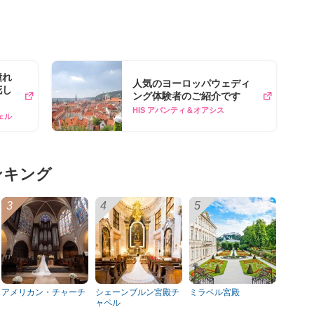
憧れ
人気のヨーロッパウェディ
花し
ング体験者のご紹介です
HIS アバンティ＆オアシス
ェル
ンキング
アメリカン・チャーチ
シェーンブルン宮殿チ
ミラベル宮殿
ャペル