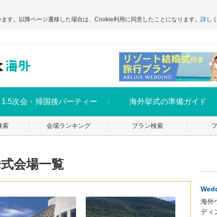
います。以降ページ遷移した場合は、Cookie利用に同意したことになります。
詳し
1.5次会・帰国後パーティー
海外挙式の準備ガイド
検索
会場ランキング
プラン検索
式会場一覧
Wedd
海外
ディ