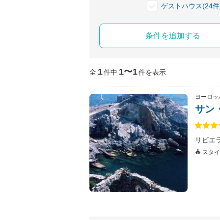
ゲストハウス(24件
条件を追加する
1
1〜1
全
件中
件を表示
ヨーロッ
サン
リビエ
スタイ