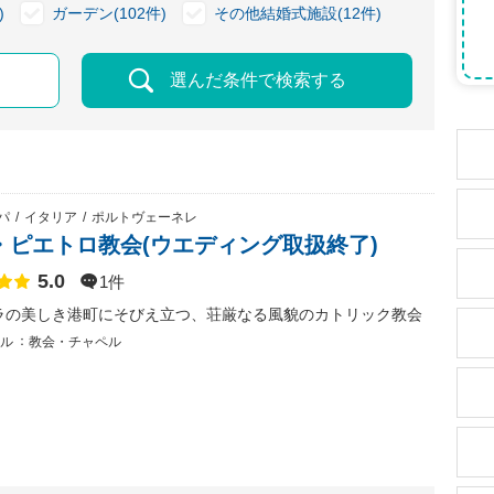
)
ガーデン(102件)
その他結婚式施設(12件)
選んだ条件で検索する
パ
イタリア
ポルトヴェーネレ
・ピエトロ教会(ウエディング取扱終了)
5.0
点数
1件
ラの美しき港町にそびえ立つ、荘厳なる風貌のカトリック教会
ル
教会・チャペル