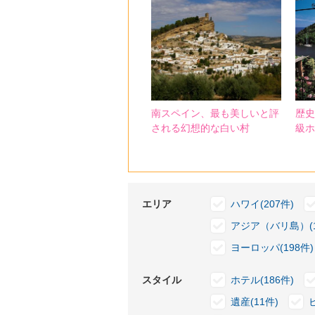
南スペイン、最も美しいと評
歴史
される幻想的な白い村
級ホ
エリア
ハワイ(207件)
アジア（バリ島）(1
ヨーロッパ(198件)
スタイル
ホテル(186件)
遺産(11件)