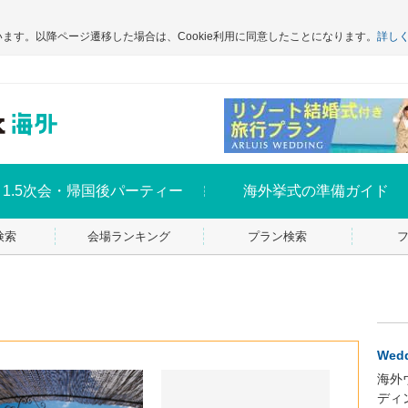
います。以降ページ遷移した場合は、Cookie利用に同意したことになります。
詳し
1.5次会・帰国後パーティー
海外挙式の準備ガイド
検索
会場ランキング
プラン検索
Wedd
海外
ディ