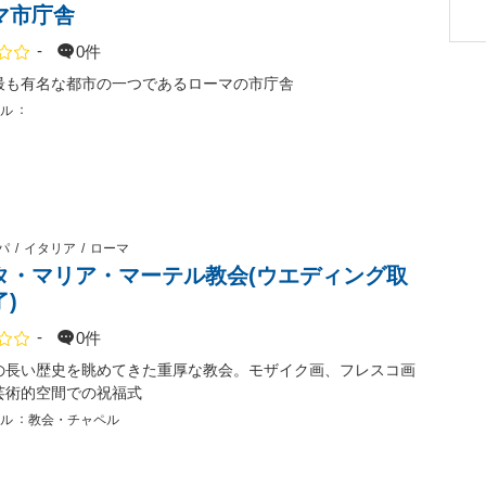
マ市庁舎
-
0件
点数
最も有名な都市の一つであるローマの市庁舎
ル
パ
イタリア
ローマ
タ・マリア・マーテル教会(ウエディング取
)
-
0件
点数
の長い歴史を眺めてきた重厚な教会。モザイク画、フレスコ画
芸術的空間での祝福式
ル
教会・チャペル