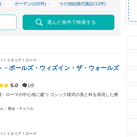
)
ガーデン(102件)
その他結婚式施設(12件)
選んだ条件で検索する
パ
イタリア
ローマ
ト・ポールズ・ウィズイン・ザ・ウォールズ
5.0
点数
1件
都・ローマの中心地に建つ ゴシック様式の美と粋を表現した教
ル
教会・チャペル
パ
イタリア
ローマ