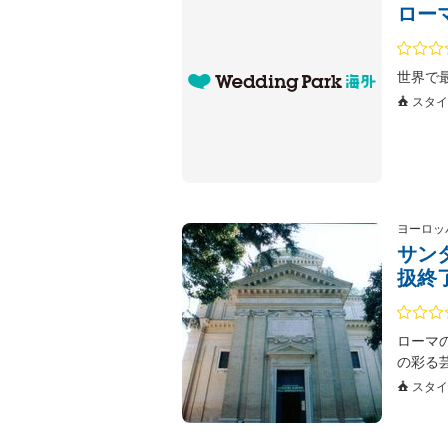
ロー
世界で
スタイ
ヨーロッ
サン
扱終了
ローマ
の彩る
スタイ