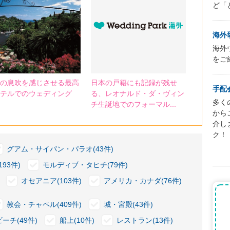
ど「
海外
海外
をご
の息吹を感じさせる最高
日本の戸籍にも記録が残せ
手配
テルでのウェディング
る、レオナルド・ダ・ヴィン
多く
チ生誕地でのフォーマル...
から
介し
ク！
グアム・サイパン・パラオ(43件)
93件)
モルディブ・タヒチ(79件)
オセアニア(103件)
アメリカ・カナダ(76件)
教会・チャペル(409件)
城・宮殿(43件)
ビーチ(49件)
船上(10件)
レストラン(13件)