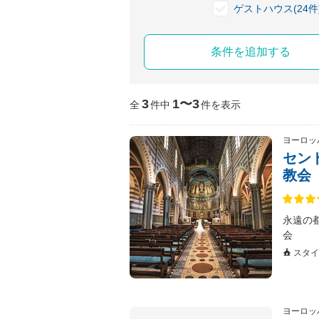
ゲストハウス(24件
条件を追加する
3
1〜3
全
件中
件を表示
ヨーロッ
セン
教会
永遠の
会
スタイ
ヨーロッ