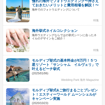
憧れの海外でフォトウエディング〜押さえ
ておきたいメリットと費用相場を解説！〜
海外でのフォトウエディングについて
特集
海外挙式ネイルコレクション
海外ウエディングならではの挙式シーンに合ったネ
イルのデザインをご紹介！
特集
モルディブ挙式の基本料金が8万円！５つ
星リゾート「サンシャム イルヴェリ」で
叶えるビーチ挙式
(2025/01/06)
Wedding Park 海外 Magazine
モルディブ挙式&ご旅行まるごとプレゼン
ト！エスティーワールド ムーンシェルが
キャンペーン実施
(2020/10/23)