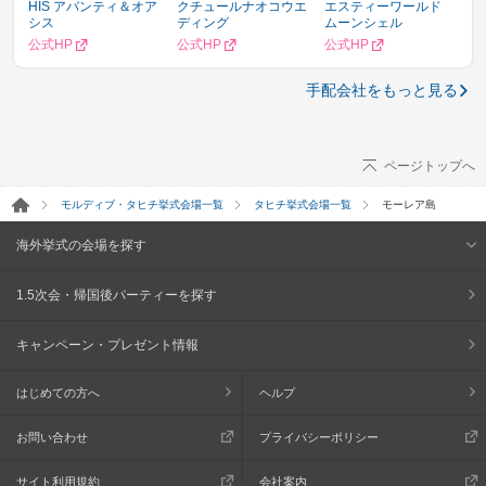
HIS アバンティ＆オア
クチュールナオコウエ
エスティーワールド
シス
ディング
ムーンシェル
公式HP
公式HP
公式HP
手配会社をもっと見る
ページトップへ
モルディブ・タヒチ挙式会場一覧
タヒチ挙式会場一覧
モーレア島
海外挙式の会場を探す
1.5次会・帰国後パーティーを探す
キャンペーン・プレゼント情報
はじめての方へ
ヘルプ
お問い合わせ
プライバシーポリシー
サイト利用規約
会社案内