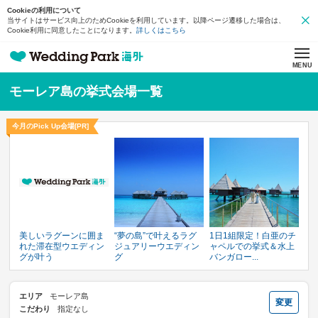
Cookieの利用について
当サイトはサービス向上のためCookieを利用しています。以降ページ遷移した場合は、
Cookie利用に同意したことになります。
詳しくはこちら
MENU
モーレア島の挙式会場一覧
今月のPick Up会場[PR]
美しいラグーンに囲ま
“夢の島”で叶えるラグ
1日1組限定！白亜のチ
れた滞在型ウエディン
ジュアリーウエディン
ャペルでの挙式＆水上
グが叶う
グ
バンガロー...
エリア
モーレア島
変更
こだわり
指定なし