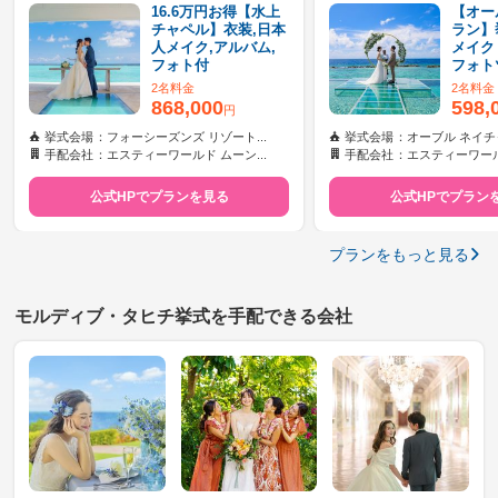
16.6万円お得【水上
【オー
チャペル】衣装,日本
ラン】
人メイク,アルバム,
メイク
フォト付
フォト
2名料金
2名料金
868,000
598,
円
挙式会場
フォーシーズンズ リゾート...
挙式会場
オーブル ネイチャ
手配会社
エスティーワールド ムーン...
手配会社
エスティーワールド
公式HPでプランを見る
公式HPでプラン
プランをもっと見る
モルディブ・タヒチ挙式を手配できる会社