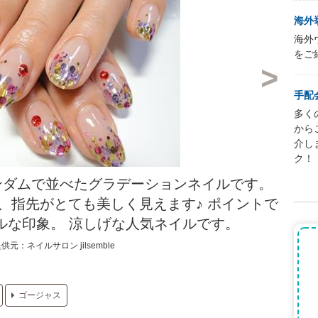
海外
海外
をご
手配
多く
から
介し
ク！
ンダムで並べたグラデーションネイルです。
、指先がとても美しく見えます♪ ポイントで
ルな印象。 涼しげな人気ネイルです。
供元：ネイルサロン jilsemble
ゴージャス