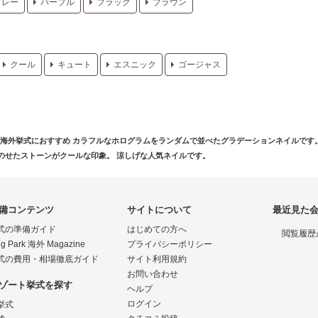
グレー
パープル
ブラック
ブラウン
クール
キュート
エスニック
ゴージャス
海外挙式におすすめ カラフルなホログラムをランダムで並べたグラデーションネイルです
のせたストーンがクールな印象。 涼しげな人気ネイルです。
備コンテンツ
サイトについて
最近見た
式の準備ガイド
はじめての方へ
閲覧履歴
g Park 海外 Magazine
プライバシーポリシー
式の費用・相場徹底ガイド
サイト利用規約
お問い合わせ
ゾート挙式を探す
ヘルプ
ログイン
挙式