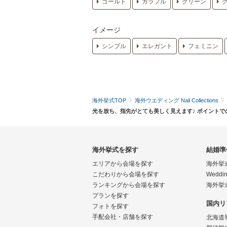
ゴールド
カラフル
グリーン
イメージ
シンプル
エレガント
フェミニン
海外挙式TOP
海外ウエディング Nail Collections
光を放ち、指先がとても美しく見えます♪ ポイントで
海外挙式を探す
結婚準
エリアから会場を探す
海外挙
こだわりから会場を探す
Weddin
ランキングから会場を探す
海外挙
プランを探す
国内リ
フォトを探す
手配会社・店舗を探す
北海道