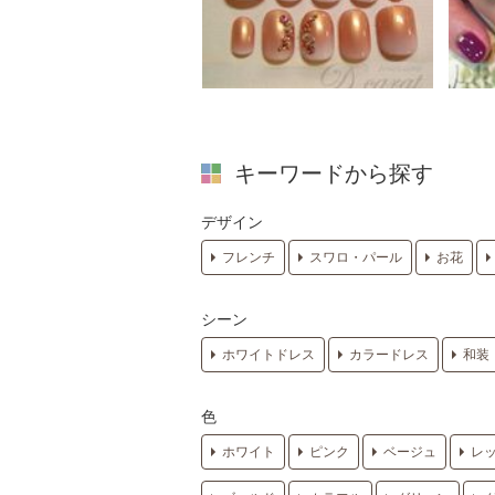
キーワードから探す
デザイン
フレンチ
スワロ・パール
お花
シーン
ホワイトドレス
カラードレス
和装
色
ホワイト
ピンク
ベージュ
レ