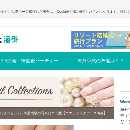
います。以降ページ遷移した場合は、Cookie利用に同意したことになります。
詳し
1.5次会・帰国後パーティー
海外挙式の準備ガイド
Wedd
海外
レクション | 日本最大級の写真口コミ数【ウエディングパーク海外】
ディ
ど「