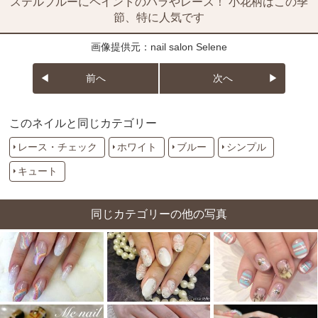
ステルブルーにペイントのバラやレース！ 小花柄はこの季
節、特に人気です
画像提供元：nail salon Selene
前へ
次へ
このネイルと同じカテゴリー
レース・チェック
ホワイト
ブルー
シンプル
キュート
同じカテゴリーの他の写真