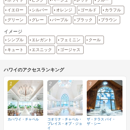
ホワイト
ピンク
ベージュ
レッド
ブルー
イエロー
シルバー
オレンジ
ゴールド
カラフル
グリーン
グレー
パープル
ブラック
ブラウン
イメージ
シンプル
エレガント
フェミニン
クール
キュート
エスニック
ゴージャス
ハワイのアクセスランキング
カハワイ・チャペル
コオリナ・チャペル・
ザ・テラス バイ・
プレイス・オブ・ジョ
ザ・シー
イ