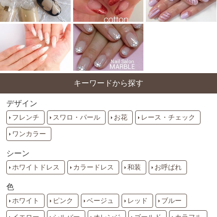
キーワードから探す
デザイン
フレンチ
スワロ・パール
お花
レース・チェック
ワンカラー
シーン
ホワイトドレス
カラードレス
和装
お呼ばれ
色
ホワイト
ピンク
ベージュ
レッド
ブルー