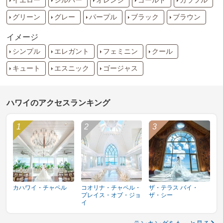
イエロー
シルバー
オレンジ
ゴールド
カラフル
グリーン
グレー
パープル
ブラック
ブラウン
イメージ
シンプル
エレガント
フェミニン
クール
キュート
エスニック
ゴージャス
ハワイのアクセスランキング
カハワイ・チャペル
コオリナ・チャペル・
ザ・テラス バイ・
プレイス・オブ・ジョ
ザ・シー
イ