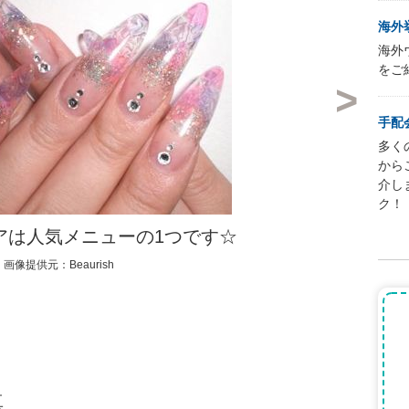
海外
海外
をご
手配
多く
から
介し
ク！
アは人気メニューの1つです☆
画像提供元：Beaurish
真