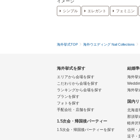
イメージ
シンプル
エレガント
フェミニン
海外挙式TOP
海外ウエディング Nail Collections
海外挙式を探す
結婚準
エリアから会場を探す
海外挙
こだわりから会場を探す
Weddin
ランキングから会場を探す
海外挙
プランを探す
国内リ
フォトを探す
手配会社・店舗を探す
北海道
那須挙
1.5次会・帰国後パーティー
軽井沢
1.5次会・帰国後パーティーを探す
信州・
逗子・