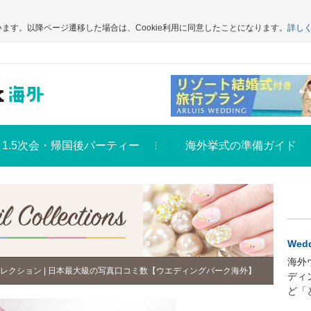
います。以降ページ遷移した場合は、Cookie利用に同意したことになります。
詳し
1.5次会・帰国後パーティー
海外挙式の準備ガイド
Wedd
海外
レクション | 日本最大級の写真口コミ数【ウエディングパーク海外】
ディ
ど「