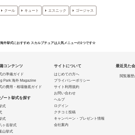
クール
キュート
エスニック
ゴージャス
海外挙式におすすめ スカルプチュアは人気メニューの1つです☆
備コンテンツ
サイトについて
最近見た
式の準備ガイド
はじめての方へ
閲覧履歴
g Park 海外 Magazine
プライバシーポリシー
式の費用・相場徹底ガイド
サイト利用規約
お問い合わせ
ゾート挙式を探す
ヘルプ
ログイン
挙式
クチコミ投稿
式
キャンペーン・プレゼント情報
挙式
会社案内
八ヶ岳挙式
葉山挙式