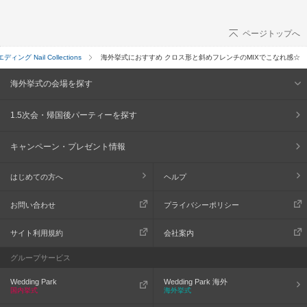
ページトップへ
ィング Nail Collections
海外挙式におすすめ クロス形と斜めフレンチのMIXでこなれ感☆
海外挙式の会場を探す
1.5次会・帰国後パーティーを探す
キャンペーン・プレゼント情報
はじめての方へ
ヘルプ
お問い合わせ
プライバシーポリシー
サイト利用規約
会社案内
グループサービス
Wedding Park
Wedding Park 海外
国内挙式
海外挙式