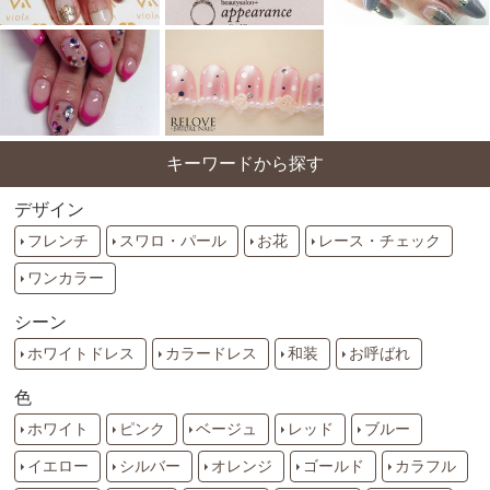
キーワードから探す
デザイン
フレンチ
スワロ・パール
お花
レース・チェック
ワンカラー
シーン
ホワイトドレス
カラードレス
和装
お呼ばれ
色
ホワイト
ピンク
ベージュ
レッド
ブルー
イエロー
シルバー
オレンジ
ゴールド
カラフル