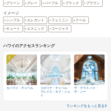
グリーン
グレー
パープル
ブラック
ブラウン
イメージ
シンプル
エレガント
フェミニン
クール
キュート
エスニック
ゴージャス
ハワイのアクセスランキング
カハワイ・チャペル
コオリナ・チャペル・
ザ・テラス バイ・
プレイス・オブ・ジョ
ザ・シー
イ
ランキングをもっと見る