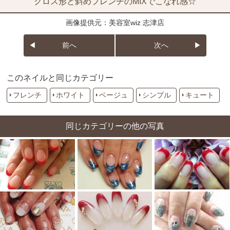
クロス形と斜めフレンチのMIXでこなれ感☆
画像提供元：美容室wiz 志津店
前へ
次へ
このネイルと同じカテゴリー
フレンチ
ホワイト
ベージュ
シンプル
キュート
同じカテゴリーの他の写真