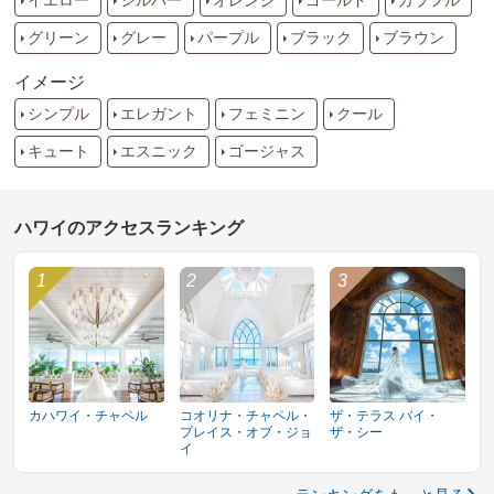
イエロー
シルバー
オレンジ
ゴールド
カラフル
グリーン
グレー
パープル
ブラック
ブラウン
イメージ
シンプル
エレガント
フェミニン
クール
キュート
エスニック
ゴージャス
ハワイのアクセスランキング
カハワイ・チャペル
コオリナ・チャペル・
ザ・テラス バイ・
プレイス・オブ・ジョ
ザ・シー
イ