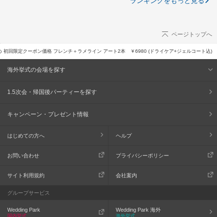
ランキングをもっと見る
ページトップへ
 初回限定クーポン価格 フレンチ＋ラメライン アート2本 ￥6980 (ドライケア+ジェルコート込)
海外挙式の会場を探す
1.5次会・帰国後パーティーを探す
キャンペーン・プレゼント情報
はじめての方へ
ヘルプ
お問い合わせ
プライバシーポリシー
サイト利用規約
会社案内
グループサービス
Wedding Park
Wedding Park 海外
国内挙式
海外挙式