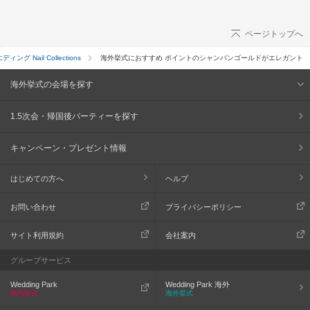
ページトップへ
ィング Nail Collections
海外挙式におすすめ ポイントのシャンパンゴールドがエレガント
海外挙式の会場を探す
1.5次会・帰国後パーティーを探す
キャンペーン・プレゼント情報
はじめての方へ
ヘルプ
お問い合わせ
プライバシーポリシー
サイト利用規約
会社案内
グループサービス
Wedding Park
Wedding Park 海外
国内挙式
海外挙式