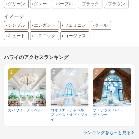
グリーン
グレー
パープル
ブラック
ブラウン
イメージ
シンプル
エレガント
フェミニン
クール
キュート
エスニック
ゴージャス
ハワイのアクセスランキング
カハワイ・チャペル
コオリナ・チャペル・
ザ・テラス バイ・
プレイス・オブ・ジョ
ザ・シー
イ
ランキングをもっと見る