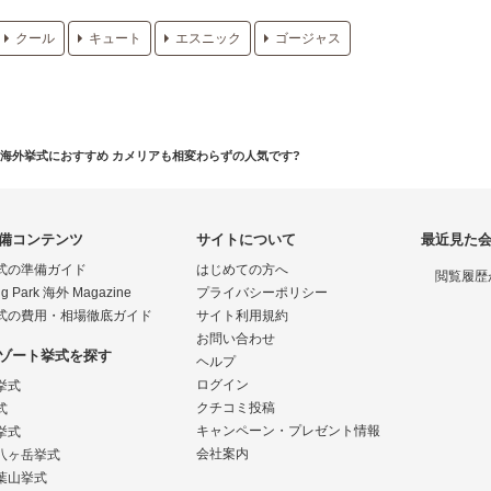
クール
キュート
エスニック
ゴージャス
海外挙式におすすめ カメリアも相変わらずの人気です?
備コンテンツ
サイトについて
最近見た
式の準備ガイド
はじめての方へ
閲覧履歴
g Park 海外 Magazine
プライバシーポリシー
式の費用・相場徹底ガイド
サイト利用規約
お問い合わせ
ゾート挙式を探す
ヘルプ
ログイン
挙式
クチコミ投稿
式
キャンペーン・プレゼント情報
挙式
会社案内
八ヶ岳挙式
葉山挙式