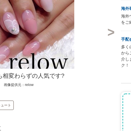
海外
海外
をご
手配
多く
から
介し
ク！
も相変わらずの人気です?
画像提供元：relow
キュート
真