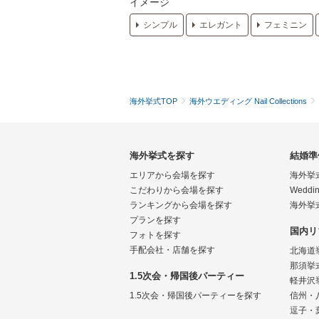
イメージ
シンプル
エレガント
フェミニン
海外挙式TOP
海外ウエディング Nail Collections
海外挙式を探す
結婚準
エリアから会場を探す
海外挙
こだわりから会場を探す
Weddin
ランキングから会場を探す
海外挙
プランを探す
国内リ
フォトを探す
手配会社・店舗を探す
北海道
那須挙
1.5次会・帰国後パーティー
軽井沢
1.5次会・帰国後パーティーを探す
信州・
逗子・