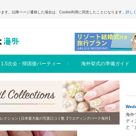
います。以降ページ遷移した場合は、Cookie利用に同意したことになります。
詳し
1.5次会・帰国後パーティー
海外挙式の準備ガイド
Wedd
海外
レクション | 日本最大級の写真口コミ数【ウエディングパーク海外】
ディ
ど「