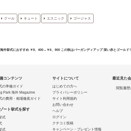
クール
キュート
エスニック
ゴージャス
海外挙式におすすめ ￥8、400→￥6、900 この秋はバーガンディアップ 深い赤とゴールド
備コンテンツ
サイトについて
最近見た
式の準備ガイド
はじめての方へ
閲覧履歴
g Park 海外 Magazine
プライバシーポリシー
式の費用・相場徹底ガイド
サイト利用規約
お問い合わせ
ゾート挙式を探す
ヘルプ
ログイン
挙式
クチコミ投稿
式
キャンペーン・プレゼント情報
挙式