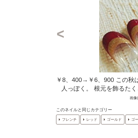
￥8、400→￥6、900 こ
人っぽく。 根元を飾るた
画像
このネイルと同じカテゴリー
フレンチ
レッド
ゴールド
ゴ