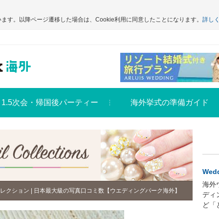
います。以降ページ遷移した場合は、Cookie利用に同意したことになります。
詳し
1.5次会・帰国後パーティー
海外挙式の準備ガイド
Wedd
海外
レクション | 日本最大級の写真口コミ数【ウエディングパーク海外】
ディ
ど「