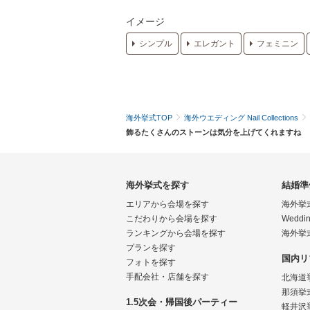
イメージ
シンプル
エレガント
フェミニン
海外挙式TOP
海外ウエディング Nail Collections
飾るたくさんのストーンは気分を上げてくれますね
海外挙式を探す
結婚準
エリアから会場を探す
海外挙
こだわりから会場を探す
Weddin
ランキングから会場を探す
海外挙
プランを探す
国内リ
フォトを探す
手配会社・店舗を探す
北海道
那須挙
1.5次会・帰国後パーティー
軽井沢