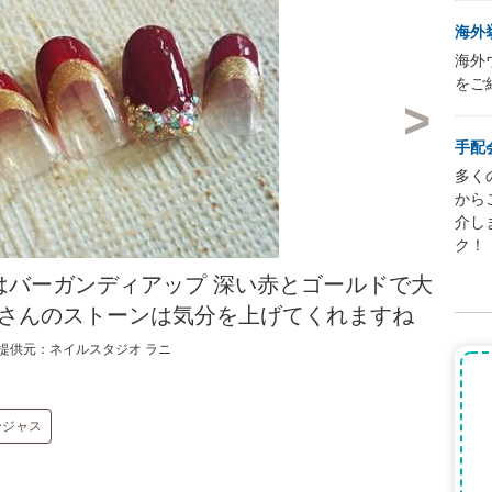
海外
海外
をご
手配
多く
から
介し
ク！
の秋はバーガンディアップ 深い赤とゴールドで大
くさんのストーンは気分を上げてくれますね
提供元：ネイルスタジオ ラニ
ージャス