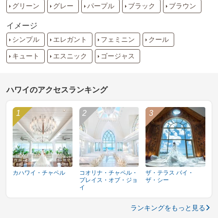
グリーン
グレー
パープル
ブラック
ブラウン
イメージ
シンプル
エレガント
フェミニン
クール
キュート
エスニック
ゴージャス
ハワイのアクセスランキング
カハワイ・チャペル
コオリナ・チャペル・
ザ・テラス バイ・
プレイス・オブ・ジョ
ザ・シー
イ
ランキングをもっと見る