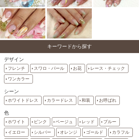
キーワードから探す
デザイン
フレンチ
スワロ・パール
お花
レース・チェック
ワンカラー
シーン
ホワイトドレス
カラードレス
和装
お呼ばれ
色
ホワイト
ピンク
ベージュ
レッド
ブルー
イエロー
シルバー
オレンジ
ゴールド
カラフル