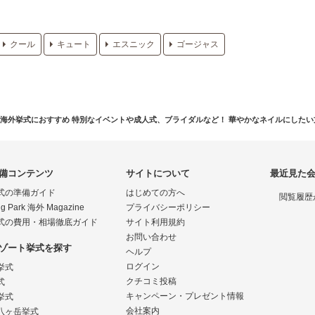
クール
キュート
エスニック
ゴージャス
海外挙式におすすめ 特別なイベントや成人式、ブライダルなど！ 華やかなネイルにした
備コンテンツ
サイトについて
最近見た
式の準備ガイド
はじめての方へ
閲覧履歴
g Park 海外 Magazine
プライバシーポリシー
式の費用・相場徹底ガイド
サイト利用規約
お問い合わせ
ゾート挙式を探す
ヘルプ
ログイン
挙式
クチコミ投稿
式
キャンペーン・プレゼント情報
挙式
会社案内
八ヶ岳挙式