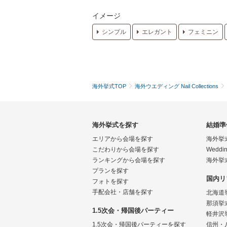
イメージ
シンプル
エレガント
フェミニン
海外挙式TOP
海外ウエディング Nail Collections
海外挙式を探す
結婚準
エリアから会場を探す
海外挙
こだわりから会場を探す
Weddin
ランキングから会場を探す
海外挙
プランを探す
国内リ
フォトを探す
手配会社・店舗を探す
北海道
那須挙
1.5次会・帰国後パーティー
軽井沢
1.5次会・帰国後パーティーを探す
信州・