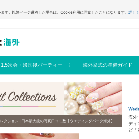
います。以降ページ遷移した場合は、Cookie利用に同意したことになります。
詳し
1.5次会・帰国後パーティー
海外挙式の準備ガイド
Wedd
海外
レクション | 日本最大級の写真口コミ数【ウエディングパーク海外】
ディ
ど「