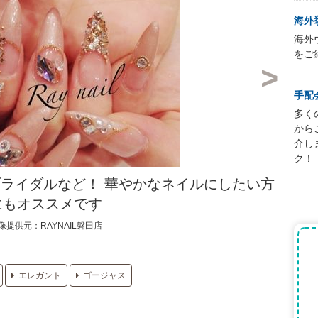
海外
海外
をご
手配
多く
から
介し
ク！
ライダルなど！ 華やかなネイルにしたい方
にもオススメです
像提供元：RAYNAIL磐田店
エレガント
ゴージャス