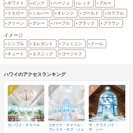
ホワイト
ピンク
ベージュ
レッド
ブルー
イエロー
シルバー
オレンジ
ゴールド
カラフル
グリーン
グレー
パープル
ブラック
ブラウン
イメージ
シンプル
エレガント
フェミニン
クール
キュート
エスニック
ゴージャス
ハワイのアクセスランキング
カハワイ・チャペル
コオリナ・チャペル・
ザ・テラス バイ・
プレイス・オブ・ジョ
ザ・シー