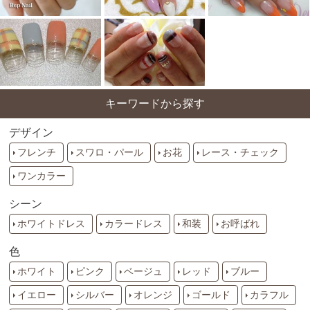
キーワードから探す
デザイン
フレンチ
スワロ・パール
お花
レース・チェック
ワンカラー
シーン
ホワイトドレス
カラードレス
和装
お呼ばれ
色
ホワイト
ピンク
ベージュ
レッド
ブルー
イエロー
シルバー
オレンジ
ゴールド
カラフル