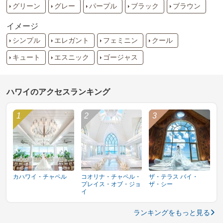
グリーン
グレー
パープル
ブラック
ブラウン
イメージ
シンプル
エレガント
フェミニン
クール
キュート
エスニック
ゴージャス
ハワイのアクセスランキング
カハワイ・チャペル
コオリナ・チャペル・
ザ・テラス バイ・
プレイス・オブ・ジョ
ザ・シー
イ
ランキングをもっと見る