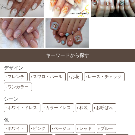
キーワードから探す
デザイン
フレンチ
スワロ・パール
お花
レース・チェック
ワンカラー
シーン
ホワイトドレス
カラードレス
和装
お呼ばれ
色
ホワイト
ピンク
ベージュ
レッド
ブルー