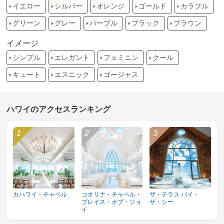
イエロー
シルバー
オレンジ
ゴールド
カラフル
グリーン
グレー
パープル
ブラック
ブラウン
イメージ
シンプル
エレガント
フェミニン
クール
キュート
エスニック
ゴージャス
ハワイのアクセスランキング
カハワイ・チャペル
コオリナ・チャペル・
ザ・テラス バイ・
プレイス・オブ・ジョ
ザ・シー
イ