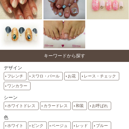
キーワードから探す
デザイン
フレンチ
スワロ・パール
お花
レース・チェック
ワンカラー
シーン
ホワイトドレス
カラードレス
和装
お呼ばれ
色
ホワイト
ピンク
ベージュ
レッド
ブルー