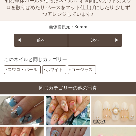
旬な球体パールを使ったネイル～ すき間にVカットのスワ
ロを散りばめたり ベースをマット仕上げにしたり 少しず
つアレンジしています♪
画像提供元：Kurara
前へ
次へ
このネイルと同じカテゴリー
スワロ・パール
ホワイト
ゴージャス
同じカテゴリーの他の写真