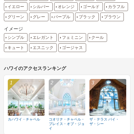
イエロー
シルバー
オレンジ
ゴールド
カラフル
グリーン
グレー
パープル
ブラック
ブラウン
イメージ
シンプル
エレガント
フェミニン
クール
キュート
エスニック
ゴージャス
ハワイのアクセスランキング
カハワイ・チャペル
コオリナ・チャペル・
ザ・テラス バイ・
プレイス・オブ・ジョ
ザ・シー
イ