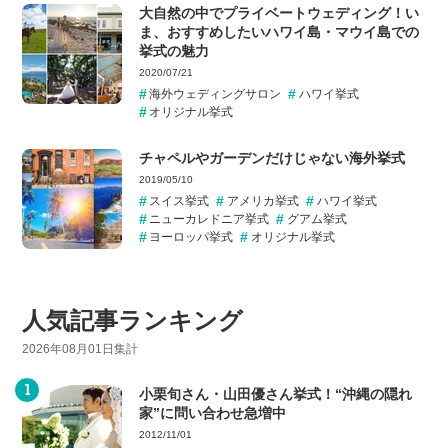
大自然の中でプライベートウェディング！い
ま、おすすめしたいハワイ島・マウイ島での
挙式の魅力
2020/07/21
海外ウェディングサロン
ハワイ挙式
オリジナル挙式
チャペルやガーデンだけじゃない海外挙式
2019/05/10
スイス挙式
アメリカ挙式
ハワイ挙式
ニューカレドニア挙式
グアム挙式
ヨーロッパ挙式
オリジナル挙式
人気記事ランキング
2026年08月01日集計
小栗旬さん・山田優さん挙式！“沖縄の隠れ
家”に問い合わせ急増中
2012/11/01