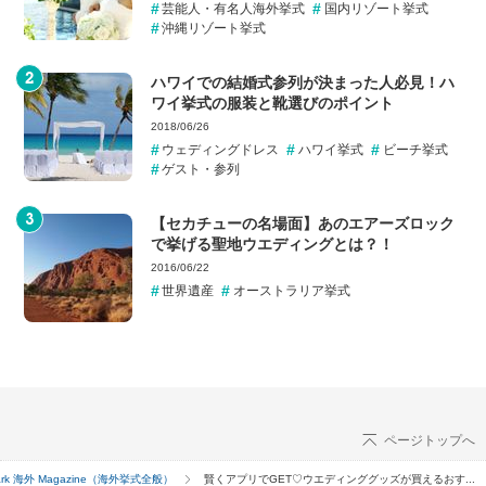
芸能人・有名人海外挙式
国内リゾート挙式
沖縄リゾート挙式
ハワイでの結婚式参列が決まった人必見！ハ
ワイ挙式の服装と靴選びのポイント
2018/06/26
ウェディングドレス
ハワイ挙式
ビーチ挙式
ゲスト・参列
【セカチューの名場面】あのエアーズロック
で挙げる聖地ウエディングとは？！
2016/06/22
世界遺産
オーストラリア挙式
ページトップへ
Park 海外 Magazine（海外挙式全般）
賢くアプリでGET♡ウエディンググッズが買えるおす...