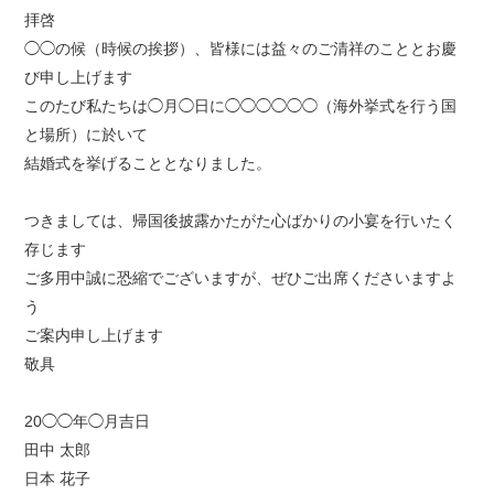
拝啓
◯◯の候（時候の挨拶）、皆様には益々のご清祥のこととお慶
び申し上げます
このたび私たちは◯月◯日に◯◯◯◯◯◯（海外挙式を行う国
と場所）に於いて
結婚式を挙げることとなりました。
つきましては、帰国後披露かたがた心ばかりの小宴を行いたく
存じます
ご多用中誠に恐縮でございますが、ぜひご出席くださいますよ
う
ご案内申し上げます
敬具
20◯◯年◯月吉日
田中 太郎
日本 花子