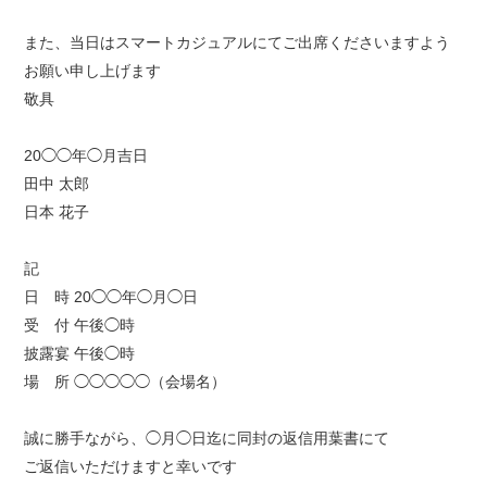
また、当日はスマートカジュアルにてご出席くださいますよう
お願い申し上げます
敬具
20◯◯年◯月吉日
田中 太郎
日本 花子
記
日 時 20◯◯年◯月◯日
受 付 午後◯時
披露宴 午後◯時
場 所 ◯◯◯◯◯（会場名）
誠に勝手ながら、◯月◯日迄に同封の返信用葉書にて
ご返信いただけますと幸いです