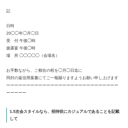
記
日時
20◯◯年◯月◯日
受 付 午後◯時
披露宴 午後◯時
場 所 ◯◯◯◯◯（会場名）
お手数ながら、ご都合の程を◯月◯日迄に
同封の返信用葉書にてご一報賜りますようお願い申し上げます
ーーーーーーーーーーーーーーーーーーーーーーーーーーーー
ーーーーー
1.5次会スタイルなら、招待状にカジュアルであることを記載
して