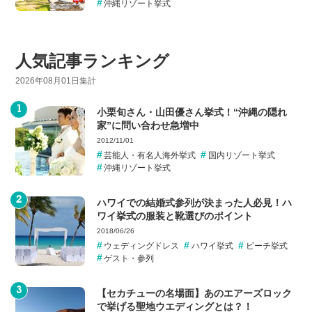
沖縄リゾート挙式
人気記事ランキング
2026年08月01日集計
小栗旬さん・山田優さん挙式！“沖縄の隠れ
家”に問い合わせ急増中
2012/11/01
芸能人・有名人海外挙式
国内リゾート挙式
沖縄リゾート挙式
ハワイでの結婚式参列が決まった人必見！ハ
ワイ挙式の服装と靴選びのポイント
2018/06/26
ウェディングドレス
ハワイ挙式
ビーチ挙式
ゲスト・参列
【セカチューの名場面】あのエアーズロック
で挙げる聖地ウエディングとは？！