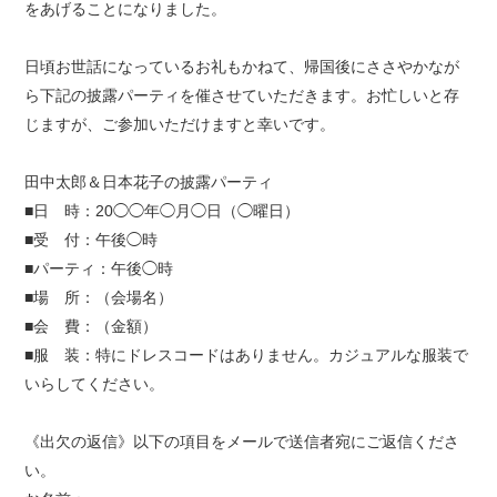
をあげることになりました。
日頃お世話になっているお礼もかねて、帰国後にささやかなが
ら下記の披露パーティを催させていただきます。お忙しいと存
じますが、ご参加いただけますと幸いです。
田中太郎＆日本花子の披露パーティ
■日 時：20◯◯年◯月◯日（◯曜日）
■受 付：午後◯時
■パーティ：午後◯時
■場 所：（会場名）
■会 費：（金額）
■服 装：特にドレスコードはありません。カジュアルな服装で
いらしてください。
《出欠の返信》以下の項目をメールで送信者宛にご返信くださ
い。