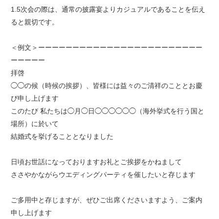
1.5次会の際は、通常の披露宴よりカジュアルであることを伝え
ると親切です。
＜例文＞ーーーーーーーーーーーーーーーーーーーーーーーー
ーーーーー
拝啓
◯◯の候（時候の挨拶）、皆様には益々のご清祥のこととお慶
び申し上げます
このたび 私たちは◯月◯日◯◯◯◯◯◯（海外挙式を行う国と
場所）に於いて
結婚式を挙げることとなりました
日頃お世話になっておりますお礼とご挨拶をかねまして
ささやかながらウエディングパーティを催したいと存じます
ご多用中と存じますが、ぜひご出席くださいますよう、ご案内
申し上げます