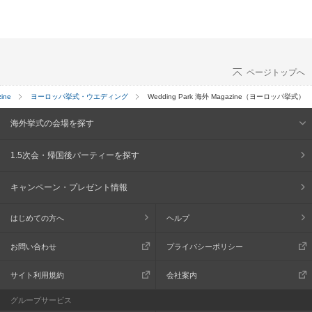
ページトップへ
ine
ヨーロッパ挙式・ウエディング
Wedding Park 海外 Magazine（ヨーロッパ挙式）
海外挙式の会場を探す
1.5次会・帰国後パーティーを探す
キャンペーン・プレゼント情報
はじめての方へ
ヘルプ
お問い合わせ
プライバシーポリシー
サイト利用規約
会社案内
グループサービス