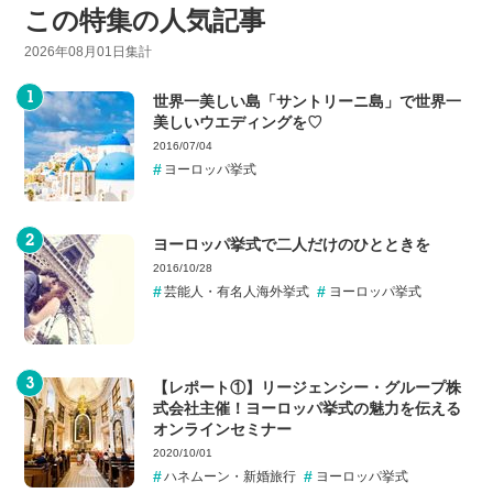
この特集の人気記事
2026年08月01日集計
世界一美しい島「サントリーニ島」で世界一
美しいウエディングを♡
2016/07/04
ヨーロッパ挙式
ヨーロッパ挙式で二人だけのひとときを
2016/10/28
芸能人・有名人海外挙式
ヨーロッパ挙式
【レポート①】リージェンシー・グループ株
式会社主催！ヨーロッパ挙式の魅力を伝える
オンラインセミナー
2020/10/01
ハネムーン・新婚旅行
ヨーロッパ挙式