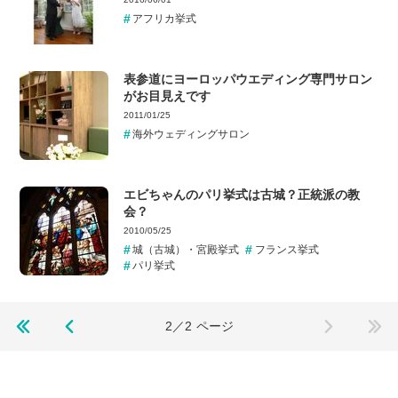
アフリカ挙式
表参道にヨーロッパウエディング専門サロン
がお目見えです
2011/01/25
海外ウェディングサロン
エビちゃんのパリ挙式は古城？正統派の教
会？
2010/05/25
城（古城）・宮殿挙式
フランス挙式
パリ挙式
2／2
ページ