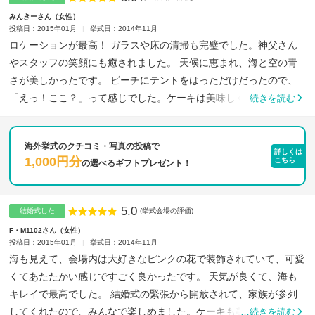
みんきーさん
女性
投稿日：2015年01月
挙式日：2014年11月
ロケーションが最高！ ガラスや床の清掃も完璧でした。神父さん
やスタッフの笑顔にも癒されました。 天候に恵まれ、海と空の青
さが美しかったです。 ビーチにテントをはっただけだったので、
「えっ！ここ？」って感じでした。ケーキは美味しく頂きまし
…続きを読む
た。...
海外挙式のクチコミ・写真の投稿で
詳しくは
1,000円分
こちら
の
選べるギフトプレゼント！
5.0
点数
結婚式した
(挙式会場の評価)
F・M1102さん
女性
投稿日：2015年01月
挙式日：2014年11月
海も見えて、会場内は大好きなピンクの花で装飾されていて、可愛
くてあたたかい感じですごく良かったです。 天気が良くて、海も
キレイで最高でした。 結婚式の緊張から開放されて、家族が参列
してくれたので、みんなで楽しめました。ケーキも美味しかった
…続きを読む