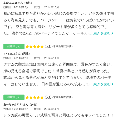
あゆみ1015さん
女性
投稿日：2014年12月
挙式日：2014年10月
初めに写真で見た通りかわいい感じの会場でした。ガラス張りで明
るく海も見え、でも、バージンロードはお花でいっぱいでかわいい
です。 空と海は青く海外、リゾート感が多くとても感動的でし
た。 海外で2人だけのパーティでしたが、ケーキカットも憧れだ
…続きを読む
っ...
5.0
点数
結婚式した
(挙式会場の評価)
T・S1116さん
男性
投稿日：2014年12月
挙式日：2014年11月
グアムの挙式会場は国内とは違った雰囲気で、景色がすごく良い、
海の見える会場で最高でした！ 常夏の島という感じが良かった。
式場から見える景色が海と空だけでとても良い。 現地でのパーテ
ィーはしていません。 日本語が通じるので安心して出来ました。...
…続きを読む
5.0
点数
結婚式した
(挙式会場の評価)
あーちゃん1111さん
女性
投稿日：2014年12月
挙式日：2014年11月
レンガ調の可愛らしい式場で写真と同様とってもキレイでした！！