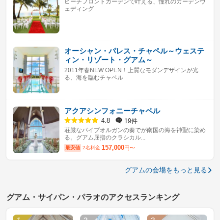
ビーチフロントガーデンで叶える、憧れのガーデンウ
ェディング
オーシャン・パレス・チャペル～ウェステ
ィン・リゾート・グアム～
2011年春NEW OPEN！上質なモダンデザインが光
る、海を臨むチャペル
アクアシンフォニーチャペル
19件
4.8
荘厳なパイプオルガンの奏でが南国の海を神聖に染め
る。グアム屈指のクラシカル...
157,000
最安値
2名料金
円〜
グアムの会場をもっと見る
グアム・サイパン・パラオのアクセスランキング