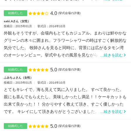
で...
4.0
点数
結婚式した
(挙式会場の評価)
saki.Aさん
女性
投稿日：2015年01月
挙式日：2014年10月
外観もそうですが、会場内もとてもカジュアル。まわりは鮮やかな
グリーンの木々に囲まれ、フラワーシャワーの時はすごく解放的な
気分でした。 牧師さんを見ると同時に、背景には広がるタモン湾
のオーシャンビュー。挙式中もその風景を見ながら、緊張を和ら
…続きを読む
げ...
5.0
点数
結婚式した
(挙式会場の評価)
ふみちょさん
女性
投稿日：2015年01月
挙式日：2014年10月
とてもキレイで、海も見えて気に入りました。 すべて良かった。
親にも喜んでもらえたし、美味しかったし満足！！ケーキカットも
出来て良かった！！ 分かりやすく教えて頂き、すごく優しかった
です。 キレイにして頂きありがとうございました。もう1度ド...
…続きを読む
5.0
点数
結婚式した
(挙式会場の評価)