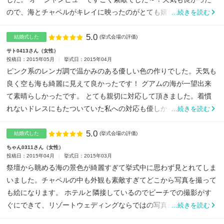
ので、海とチャペルがキレイに映ったのがとても嬉しかったで
…続きを読む
す！...
5.0
点数
結婚式した
(挙式会場の評価)
サト0413さん
女性
投稿日：2015年05月
挙式日：2015年04月
ピンク系のレンガ調で温かみのある優しい色の作りでした。天気も
良く空も海も綺麗に見えて良かったです！ グアムの海が一望出来
て素晴らしかったです。 とても親切に対応して頂きました。着慣
れないドレスにもたついていた私への対応も優しかったです。あ
…続きを読む
り...
5.0
点数
結婚式した
(挙式会場の評価)
ちゃん0311さん
女性
投稿日：2015年04月
挙式日：2015年03月
祭壇から眺める海の景色が綺麗すぎて挙式中に思わず見とれてしま
いました。チャペルの中も外観も素敵すぎてどこから写真を撮って
も絵になります。 ホテルと隣接しているのでビーチでの撮影がす
ぐにできて、リゾートウェディングならではの写真がたくさん撮
…続きを読む
れ...