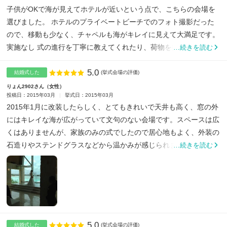
子供がOKで海が見えてホテルが近いという点で、こちらの会場を
選びました。 ホテルのプライベートビーチでのフォト撮影だった
ので、移動も少なく、チャペルも海がキレイに見えて大満足です。
実施なし 式の進行を丁寧に教えてくれたり、荷物を持ってくれ...
…続きを読む
5.0
点数
結婚式した
(挙式会場の評価)
りょん2902さん
女性
投稿日：2015年03月
挙式日：2015年03月
2015年1月に改装したらしく、とてもきれいで天井も高く、窓の外
にはキレイな海が広がっていて文句のない会場です。スペースは広
くはありませんが、家族のみの式でしたので居心地もよく、外装の
石造りやステンドグラスなどから温かみが感じられます。平日...
…続きを読む
5.0
点数
結婚式した
(挙式会場の評価)