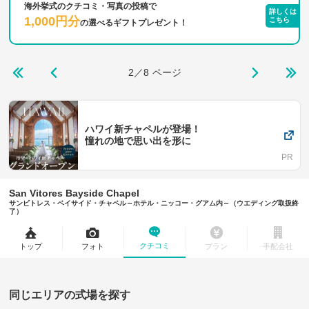
海外挙式のクチコミ・写真の投稿で
詳しくは
1,000円分
こちら
の
選べるギフトプレゼント！
2／8
ページ
ハワイ新チャペルが登場！
憧れの地で思い出を形に
San Vitores Bayside Chapel
サンビトレス・ベイサイド・チャペル～ホテル・ニッコー・グアム内～（ウエディング取扱終
了）
クチコミ
トップ
フォト
プラン
手配会社
同じエリアの式場を探す