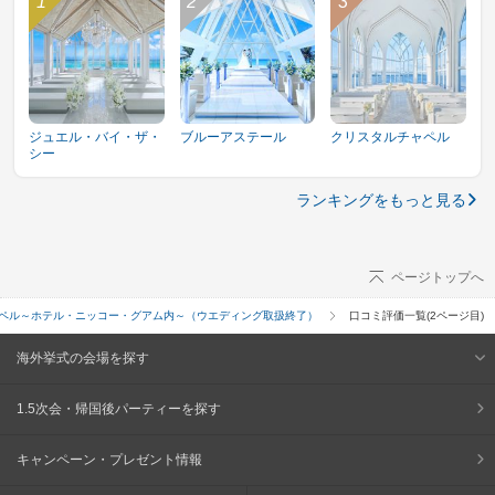
ジュエル・バイ・ザ・
ブルーアステール
クリスタルチャペル
シー
ランキングをもっと見る
ページトップへ
ペル～ホテル・ニッコー・グアム内～（ウエディング取扱終了）
口コミ評価一覧(2ページ目)
海外挙式の会場を探す
1.5次会・帰国後パーティーを探す
キャンペーン・プレゼント情報