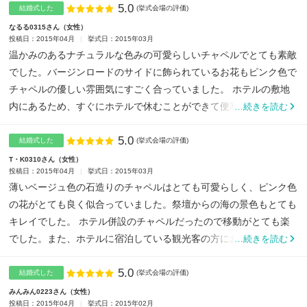
5.0
点数
結婚式した
(挙式会場の評価)
なるる0315さん
女性
投稿日：2015年04月
挙式日：2015年03月
温かみのあるナチュラルな色みの可愛らしいチャペルでとても素敵
でした。バージンロードのサイドに飾られているお花もピンク色で
チャペルの優しい雰囲気にすごく合っていました。 ホテルの敷地
内にあるため、すぐにホテルで休むことができて便利でした。 飾...
…続きを読む
5.0
点数
結婚式した
(挙式会場の評価)
T・K0310さん
女性
投稿日：2015年04月
挙式日：2015年03月
薄いベージュ色の石造りのチャペルはとても可愛らしく、ピンク色
の花がとても良く似合っていました。祭壇からの海の景色もとても
キレイでした。 ホテル併設のチャペルだったので移動がとても楽
でした。また、ホテルに宿泊している観光客の方にお祝いの言葉
…続きを読む
を...
5.0
点数
結婚式した
(挙式会場の評価)
みんみん0223さん
女性
投稿日：2015年04月
挙式日：2015年02月