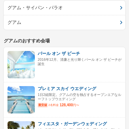
グアム・サイパン・パラオ
グアム
グアムのおすすめ会場
パール オン ザ ビーチ
2016年12月、清廉と光り輝くパール オン ザ ビーチが
誕生
プレミア スカイ ウエディング
1日2組限定。グアムの空を独占するオープンエアなル
ーフトップウエディング
128,400
最安値
2名料金
円〜
フィエスタ・ガーデンウェディング