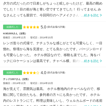
夕方の式だったので日差しがちょっと眩しかったけど、最高の眺め
でした！！目の前が海と青い空ですてきでした！ 行ってません み
なさんとっても親切で、今回同行のヘアメイクさんをつけなか...
…続きを読む
5.0
点数
結婚式した
(挙式会場の評価)
H.M1009さん
女性
投稿日：2014年12月
挙式日：2014年10月
レンガ造りの式場で、ナチュラルな感じがとても可愛らしく、一目
惚れ。祭壇から海を見渡せ、とても良かったです。バージンロード
も可愛らしかった。 ホテル併設なので、移動も楽でした。海をバ
ックにロケーションは最高です。チャペル横、前の緑もとてもキ
…続きを読む
レ...
4.0
点数
結婚式した
(挙式会場の評価)
テッド1007さん
女性
投稿日：2014年12月
挙式日：2014年10月
海が見えて、雰囲気は最高。 ホテル敷地内のチャペルなので、移
動に関して自分たちも、参列者の方々にも良かったです。 ホテル
内のレストランにて。料理は美味しいし、ウェルカムボードの名前