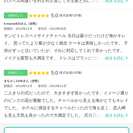
のスペル間違いをわざわざ直して手土産と共にプレゼントしてい
…続きを読む
た...
5.0
点数
結婚式した
(挙式会場の評価)
k-mama924さん
女性
投稿日：2014年12月
挙式日：2014年09月
サンビトレスベイサイドチャペル 当日は曇りだったけど海がキレ
イ。 思ってたより量が少なく残念 ケーキは美味しかったです。 子
供がずっと泣いていたが、それに対応してくれて良かったです。
メイクも髪型も大満足です。 ドレスはプランについてるので...
…続きを読む
5.0
点数
結婚式した
(挙式会場の評価)
まちゃこ1106さん
女性
投稿日：2014年12月
挙式日：2014年11月
二人きりの式だったので、大きすぎず良かったです。イメージ通り
のピンクの花が素敵でした。チャペルから見える海がとてもキレイ
でした。 ホテルに併設するチャペルだったので海も近く、恋人岬
も見え天気も良かったので大満足でした。 式当日は朝早い時間に...
…続きを読む