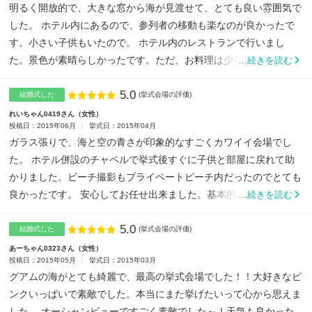
明るく開放的で、大きな窓から海が見渡せて、とても良い雰囲気で
した。 ホテル内にあるので、参列者の移動も楽なのが良かったで
す。小さい子供もいたので。 ホテル内のレストランで行いまし
た。景色が素晴らしかったです。ただ、お料理は少し物足りなさを
…続きを読む
感...
5.0
点数
結婚式した
(挙式会場の評価)
れいちゃん0419さん
女性
投稿日：2015年06月
挙式日：2015年04月
ガラス張りで、海と空の青さが印象的なすごくカワイイ会場でし
た。 ホテル併設のチャペルで挙式後すぐに子供と部屋に戻れて助
かりました。ビーチ撮影もプライベートビーチ内だったのでとても
良かったです。 安心してお任せ出来ました。基本的に日本語で
…続きを読む
OK...
5.0
点数
結婚式した
(挙式会場の評価)
あーちゃん0323さん
女性
投稿日：2015年05月
挙式日：2015年03月
グアムの海がとても綺麗で、最高の挙式会場でした！！大好きなピ
ンクいっぱいで素敵でした。本当にまた挙げたいって心から思えま
した。 オーシャンビューですごく素敵でした～！天気も良かった