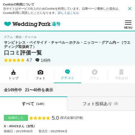
Cookieの利用について
当サイトはサービス向上のためCookieを利用しています。以降ページ遷移した場合は、
Cookie利用に同意したことになります。
詳しくはこちら
MENU
グアム
教会・チャペル
サンビトレス・ベイサイド・チャペル～ホテル・ニッコー・グアム内～（ウエ
ディング取扱終了）
口コミ評価一覧
149件
4.7
クチコミ
トップ
フォト
プラン
手配会社
全149件中
21〜40件を表示
フォト投稿あり
すべて
（3）
（149）
5.0
点数
結婚式した
(挙式会場の評価)
S・A0419さん
女性
投稿日：2015年06月
挙式日：2015年04月