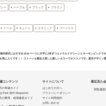
グレー
パープル
ブラック
ブラウン
クール
キュート
エスニック
ゴージャス
海外挙式におすすめ 白をベースに片手に2本ずつエメラルドグリーンとサーモンピンクで
お気に入りです！！ ストーンも最近入荷した新しいカラーでオススメです♪ 是非デザイン
備コンテンツ
サイトについて
最近見た
式の準備ガイド
はじめての方へ
閲覧履歴
g Park 海外 Magazine
プライバシーポリシー
式の費用・相場徹底ガイド
サイト利用規約
お問い合わせ