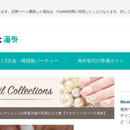
います。以降ページ遷移した場合は、Cookie利用に同意したことになります。
詳し
1.5次会・帰国後パーティー
海外挙式の準備ガイド
Wedd
海外
レクション | 日本最大級の写真口コミ数【ウエディングパーク海外】
ディ
ど「