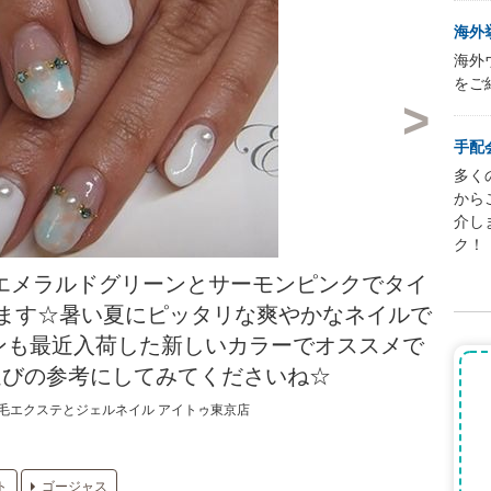
海外
海外
をご
手配
多く
から
介し
ク！
エメラルドグリーンとサーモンピンクでタイ
ます☆暑い夏にピッタリな爽やかなネイルで
ンも最近入荷した新しいカラーでオススメで
選びの参考にしてみてくださいね☆
毛エクステとジェルネイル アイトゥ東京店
ト
ゴージャス