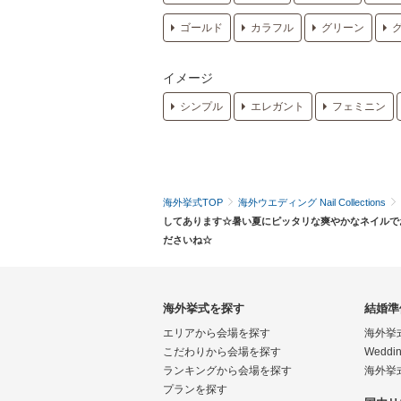
ゴールド
カラフル
グリーン
イメージ
シンプル
エレガント
フェミニン
海外挙式TOP
海外ウエディング Nail Collections
してあります☆暑い夏にピッタリな爽やかなネイルで
ださいね☆
海外挙式を探す
結婚準
エリアから会場を探す
海外挙
こだわりから会場を探す
Weddin
ランキングから会場を探す
海外挙
プランを探す