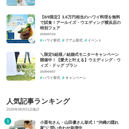
【8/9限定】3.6万円相当のハワイ料理を無料
で試食！アールイズ・ウエディング横浜店の
特別フェア
2026/07/24
ハワイ挙式
グアム挙式
イベント
＼限定5組様／結婚式モニターキャンペーン
開催中！【愛犬と叶える】ウエディング・ウ
ィズ・ドッグ プラン
2026/04/07
ハワイ挙式
キャンペーン
人気記事ランキング
2026年08月01日集計
小栗旬さん・山田優さん挙式！“沖縄の隠れ
家”に問い合わせ急増中