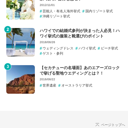
2012/11/01
芸能人・有名人海外挙式
国内リゾート挙式
沖縄リゾート挙式
ハワイでの結婚式参列が決まった人必見！ハ
ワイ挙式の服装と靴選びのポイント
2018/06/26
ウェディングドレス
ハワイ挙式
ビーチ挙式
ゲスト・参列
【セカチューの名場面】あのエアーズロック
で挙げる聖地ウエディングとは？！
2016/06/22
世界遺産
オーストラリア挙式
ページトップへ