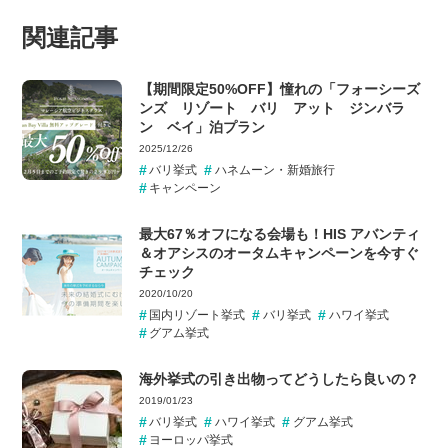
関連記事
【期間限定50%OFF】憧れの「フォーシーズ
ンズ リゾート バリ アット ジンバラ
ン ベイ」泊プラン
2025/12/26
バリ挙式
ハネムーン・新婚旅行
キャンペーン
最大67％オフになる会場も！HIS アバンティ
＆オアシスのオータムキャンペーンを今すぐ
チェック
2020/10/20
国内リゾート挙式
バリ挙式
ハワイ挙式
グアム挙式
海外挙式の引き出物ってどうしたら良いの？
2019/01/23
バリ挙式
ハワイ挙式
グアム挙式
ヨーロッパ挙式