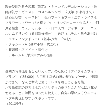
教会使用料教会装花（造花）・キャンドルデコレーション・牧
師謝礼オルガニスト・ゴスペルシンガー式次第（6名様まで）・
結婚証明書（ケース付）・生花ブーケ＆ブートニア・ライス＆
フラワーシャワー（6名様まで）・リングピロー・介添人・ご列
席者控室・ウェルカムボード・日本人コーディネーター・ウェ
ルカムドリンク（新郎新婦様分）・送迎（ホテル～教会2往復）
・ウエディングドレスC（基本小物一式含む）
・タキシードA（基本小物一式含む）
・新婦様ヘアメイク・着付け
・アルバムA（挙式中のみの撮影）
------------------------------------------------------------
昼間の写真撮影もしたいカップルのために【デイタイムフォト
プラン】（\75,000）も用意！挙式前日の昼間のガーデンで撮影
ができて、なんと挙式と違うドレスを着ることも可能。
バリ島挙式の魅力はホスピタリティの高さとふんだんにお花が
使えること。時間をゆったり使えて、自分の思い描くウエディ
ングを実現しやすいスポットです。
（2013/9/6）