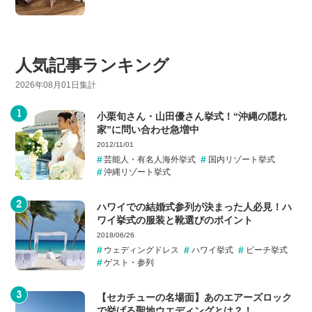
人気記事ランキング
2026年08月01日集計
小栗旬さん・山田優さん挙式！“沖縄の隠れ
家”に問い合わせ急増中
2012/11/01
芸能人・有名人海外挙式
国内リゾート挙式
沖縄リゾート挙式
ハワイでの結婚式参列が決まった人必見！ハ
ワイ挙式の服装と靴選びのポイント
2018/06/26
ウェディングドレス
ハワイ挙式
ビーチ挙式
ゲスト・参列
【セカチューの名場面】あのエアーズロック
で挙げる聖地ウエディングとは？！