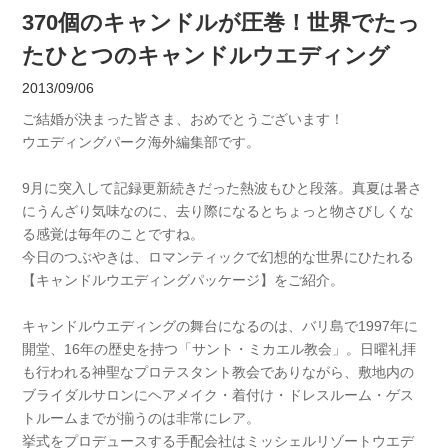
370個のキャンドルが圧巻！世界でたっ
たひとつのキャンドルウエディング
2013/09/06
ご結婚が決まった皆さま、おめでとうございます！
ウエディングパーク海外編集部です。
9月に突入して記録更新続きだった熱波もひと段落。真夏は暑さ
にうんざり気味なのに、去り際になるとちょっと物さびしくな
る感覚は毎年のことですね。
今日のつぶやきは、ロマンティックで幻想的な世界にひたれる
【キャンドルウエディングパッケージ】をご紹介。
キャンドルウエディングの舞台になるのは、バリ島で1997年に
開堂、16年の歴史を持つ「サント・ミカエル教会」。日曜礼拝
も行われる神聖なプロテスタント教会でありながら、敷地内の
ブライダルサロンにヘアメイク・着付け・ドレスルーム・ゲス
トルームまでが揃うのは非常にレア。
挙式をプロデュースする手配会社はミッシェルリゾートウエデ