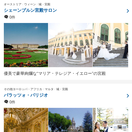
オーストリア
ウィーン
城・宮殿
シェーンブルン宮殿サロン
0件
優美で豪華絢爛な“マリア・テレジア・イエロー”の宮殿
その他ヨーロッパ・アフリカ
マルタ
城・宮殿
パラッツォ・パリジオ
0件