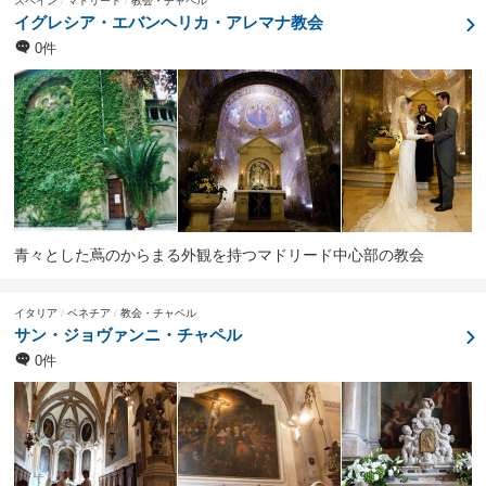
スペイン
マドリード
教会・チャペル
イグレシア・エバンヘリカ・アレマナ教会
0件
青々とした蔦のからまる外観を持つマドリード中心部の教会
イタリア
ベネチア
教会・チャペル
サン・ジョヴァンニ・チャペル
0件