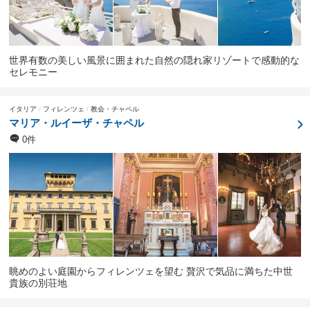
世界有数の美しい風景に囲まれた自然の隠れ家リゾートで感動的な
セレモニー
イタリア
フィレンツェ
教会・チャペル
マリア・ルイーザ・チャペル
0件
眺めのよい庭園からフィレンツェを望む 贅沢で気品に満ちた中世
貴族の別荘地