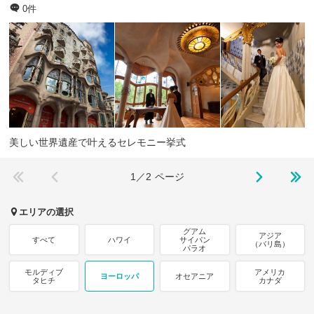
0件
美しい世界遺産で叶えるセレモニー挙式
1／2
ページ
エリアの選択
グアム
アジア
すべて
ハワイ
サイパン
（バリ島）
パラオ
モルディブ
アメリカ
ヨーロッパ
オセアニア
タヒチ
カナダ