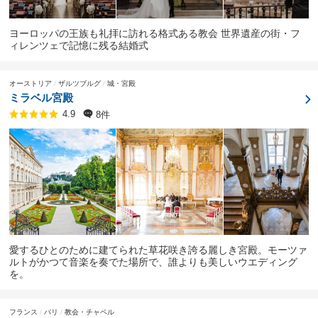
ヨーロッパの王族も礼拝に訪れる格式ある教会 世界遺産の街・フ
ィレンツェで記憶に残る結婚式
オーストリア
ザルツブルグ
城・宮殿
ミラベル宮殿
8件
4.9
愛するひとのために建てられた草花咲き誇る麗しき宮殿。モーツァ
ルトがかつて音楽を奏でた場所で、誰よりも美しいウエディング
を。
フランス
パリ
教会・チャペル