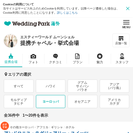
Cookieの利用について
当サイトはサービス向上のためCookieを利用しています。以降ページ遷移した場合は、
Cookie利用に同意したことになります。
詳しくはこちら
MENU
エスティーワールド ムーンシェル
提携チャペル・挙式会場
店舗一覧
提携会場
フォト
クチコミ
プラン
魅力
スタッフ
エリアの選択
グアム
アジア
すべて
ハワイ
サイパン
（バリ島）
パラオ
モルディブ
アメリカ
ヨーロッパ
オセアニア
タヒチ
カナダ
全36件中
1〜20件を表示
その他ヨーロッパ・アフリカ
ギリシャ
ホテル