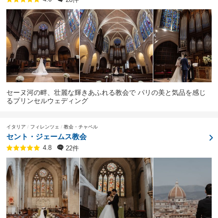
セーヌ河の畔、壮麗な輝きあふれる教会で パリの美と気品を感じ
るプリンセルウェディング
イタリア
フィレンツェ
教会・チャペル
セント・ジェームス教会
22件
4.8