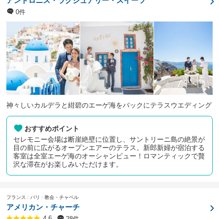
アンドロニス・ラグジュアリー・スイーツ
0件
神々しいカルデラと紺碧のエーゲ海をバックにテラスウエディング
おすすめポイント
セレモニー会場は断崖絶壁に位置し、サントリーニ島の絶景が
目の前に広がるオープンエアーのテラス。新郎新婦が宿泊する
客室は全室エーゲ海のオーシャンビュー！ロマンティックで贅
沢な滞在がお楽しみいただけます。
フランス
パリ
教会・チャペル
アメリカン・チャーチ
28件
4.6