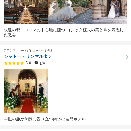
永遠の都・ローマの中心地に建つ ゴシック様式の美と粋を表現し
た教会
フランス
コートダジュール
ホテル
シャトー・サンマルタン
1件
5.0
中世の趣が芳醇に香り立つ南仏の名門ホテル