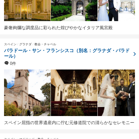
豪奢絢爛な調度品に彩られた煌びやかなイタリア風宮殿
スペイン
グラナダ
教会・チャペル
パラドール・サン・フランシスコ（別名：グラナダ・パラド
ール）
0件
スペイン屈指の世界遺産内に佇む元修道院での清らかなセレモニー