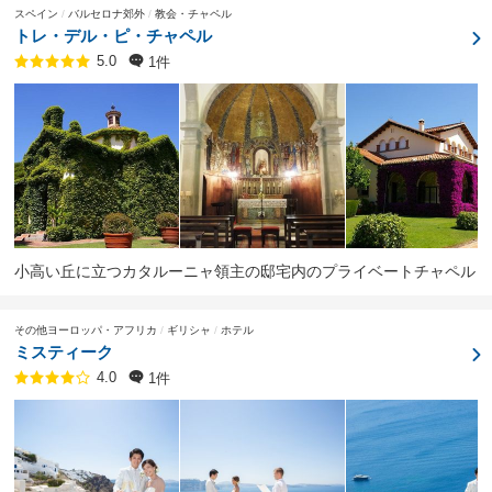
スペイン
バルセロナ郊外
教会・チャペル
トレ・デル・ピ・チャペル
1件
5.0
小高い丘に立つカタルーニャ領主の邸宅内のプライベートチャペル
その他ヨーロッパ・アフリカ
ギリシャ
ホテル
ミスティーク
1件
4.0