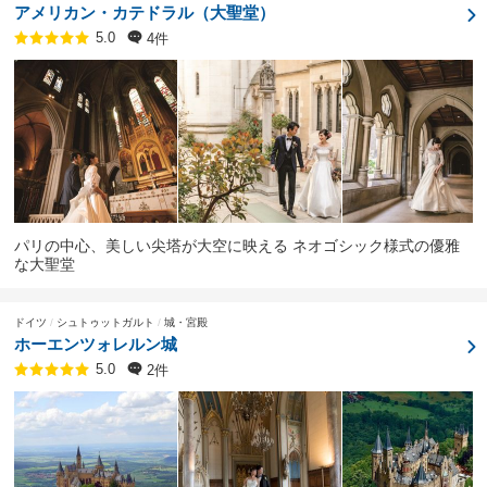
アメリカン・カテドラル（大聖堂）
4件
5.0
パリの中心、美しい尖塔が大空に映える ネオゴシック様式の優雅
な大聖堂
ドイツ
シュトゥットガルト
城・宮殿
ホーエンツォレルン城
2件
5.0