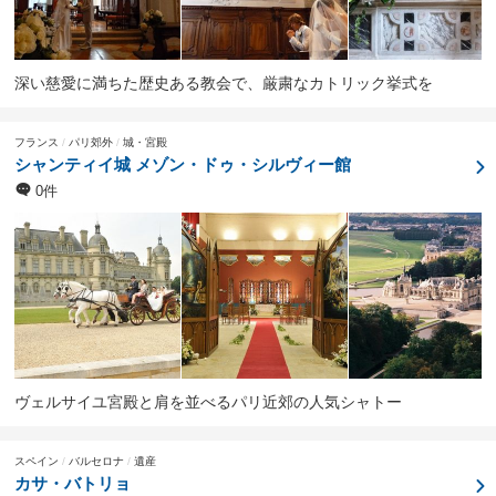
深い慈愛に満ちた歴史ある教会で、厳粛なカトリック挙式を
フランス
パリ郊外
城・宮殿
シャンティイ城 メゾン・ドゥ・シルヴィー館
0件
ヴェルサイユ宮殿と肩を並べるパリ近郊の人気シャトー
スペイン
バルセロナ
遺産
カサ・バトリョ